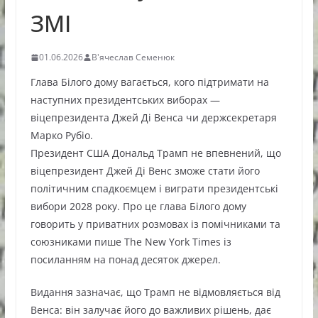
ЗМІ
01.06.2026
В'ячеслав Семенюк
Глава Білого дому вагається, кого підтримати на
наступних президентських виборах —
віцепрезидента Джей Ді Венса чи держсекретаря
Марко Рубіо.
Президент США Дональд Трамп не впевнений, що
віцепрезидент Джей Ді Венс зможе стати його
політичним спадкоємцем і виграти президентські
вибори 2028 року. Про це глава Білого дому
говорить у приватних розмовах із помічниками та
союзниками пише The New York Times із
посиланням на понад десяток джерел.
Видання зазначає, що Трамп не відмовляється від
Венса: він залучає його до важливих рішень, дає