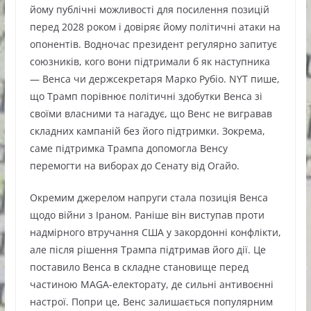
йому публічні можливості для посилення позицій
перед 2028 роком і довіряє йому політичні атаки на
опонентів. Водночас президент регулярно запитує
союзників, кого вони підтримали б як наступника
— Венса чи держсекретаря Марко Рубіо. NYT пише,
що Трамп порівнює політичні здобутки Венса зі
своїми власними та нагадує, що Венс не вигравав
складних кампаній без його підтримки. Зокрема,
саме підтримка Трампа допомогла Венсу
перемогти на виборах до Сенату від Огайо.
Окремим джерелом напруги стала позиція Венса
щодо війни з Іраном. Раніше він виступав проти
надмірного втручання США у закордонні конфлікти,
але після рішення Трампа підтримав його дії. Це
поставило Венса в складне становище перед
частиною MAGA-електорату, де сильні антивоєнні
настрої. Попри це, Венс залишається популярним