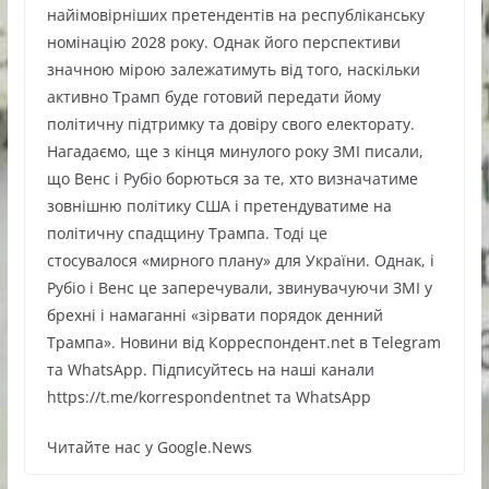
найімовірніших претендентів на республіканську
номінацію 2028 року. Однак його перспективи
значною мірою залежатимуть від того, наскільки
активно Трамп буде готовий передати йому
політичну підтримку та довіру свого електорату.
Нагадаємо, ще з кінця минулого року ЗМІ писали,
що Венс і Рубіо борються за те, хто визначатиме
зовнішню політику США і претендуватиме на
політичну спадщину Трампа. Тоді це
стосувалося «мирного плану» для України. Однак, і
Рубіо і Венс це заперечували, звинувачуючи ЗМІ у
брехні і намаганні «зірвати порядок денний
Трампа». Новини від Корреспондент.net в Telegram
та WhatsApp. Підписуйтесь на наші канали
https://t.me/korrespondentnet та WhatsApp
Читайте нас у Google.News