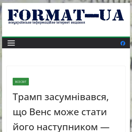
Skip
to
content
ВСЕСВІТ
Трамп засумнівався,
що Венс може стати
його наступником —