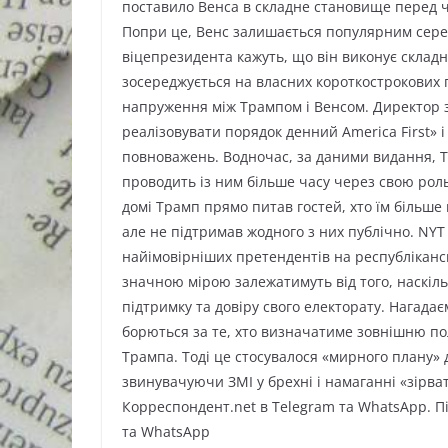
поставило Венса в складне становище перед ч
Попри це, Венс залишається популярним сер
віцепрезидента кажуть, що він виконує складн
зосереджується на власних короткострокових 
напруження між Трампом і Венсом. Директор з
реалізовувати порядок денний America First» і
повноважень. Водночас, за даними видання, Т
проводить із ним більше часу через свою роль 
домі Трамп прямо питав гостей, хто їм більше
але не підтримав жодного з них публічно. NY
найімовірніших претендентів на республіканс
значною мірою залежатимуть від того, наскіл
підтримку та довіру свого електорату. Нагадає
борються за те, хто визначатиме зовнішню п
Трампа. Тоді це стосувалося «мирного плану» д
звинувачуючи ЗМІ у брехні і намаганні «зірв
Корреспондент.net в Telegram та WhatsApp. Пі
та WhatsApp