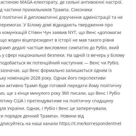
астиною MAGA-електорату, де сильні антивоєнні настрої.
ед частини прихильників Трампа. Союзники
і політичні й дипломатичні доручення адміністрації та не
перемогах. У Білому домі відкидають твердження про
 комунікацій Стівен Чун заявив NYT, що Венс «допомагає
 що жоден віцепрезидент в історії не мав такого рівня
рамп дедалі частіше висловлює симпатію до Рубіо, який
у сфері національної безпеки. На одній із вечерь у Білому
 подобається як потенційний наступник — Венс чи Рубіо,
T зазначає, що Венс формально залишається одним із
ьку номінацію 2028 року. Однак його перспективи
ьки активно Трамп буде готовий передати йому політичну
мо, ще з кінця минулого року ЗМІ писали, що Венс і Рубіо
олітику США і претендуватиме на політичну спадщину
ля України. Однак, і Рубіо і Венс це заперечували,
ати порядок денний Трампа». Новини від
дписуйтесь на наші канали https://t.me/korrespondentnet