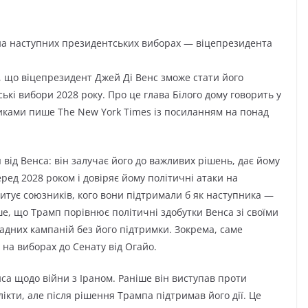
и на наступних президентських виборах — віцепрезидента
що віцепрезидент Джей Ді Венс зможе стати його
кі вибори 2028 року. Про це глава Білого дому говорить у
иками пише The New York Times із посиланням на понад
від Венса: він залучає його до важливих рішень, дає йому
ред 2028 роком і довіряє йому політичні атаки на
итує союзників, кого вони підтримали б як наступника —
е, що Трамп порівнює політичні здобутки Венса зі своїми
адних кампаній без його підтримки. Зокрема, саме
на виборах до Сенату від Огайо.
а щодо війни з Іраном. Раніше він виступав проти
кти, але після рішення Трампа підтримав його дії. Це