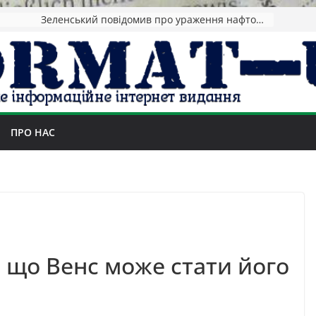
Зеленський повідомив про ураження нафтозаводів РФ за понад 1300 км від фронту
ПРО НАС
 що Венс може стати його