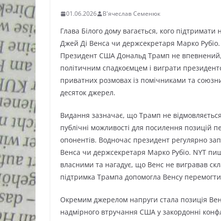
01.06.2026
В'ячеслав Семенюк
Глава Білого дому вагається, кого підтримат
Джей Ді Венса чи держсекретаря Марко Рубіо.
Президент США Дональд Трамп не впевнений, 
політичним спадкоємцем і виграти президентсь
приватних розмовах із помічниками та союзн
десяток джерел.
Видання зазначає, що Трамп не відмовляється 
публічні можливості для посилення позицій пе
опонентів. Водночас президент регулярно зап
Венса чи держсекретаря Марко Рубіо. NYT пиш
власними та нагадує, що Венс не вигравав скл
підтримка Трампа допомогла Венсу перемогти 
Окремим джерелом напруги стала позиція Венс
надмірного втручання США у закордонні конфлі