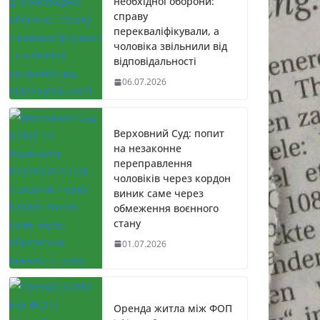
необхідної оборони:
справу
перекваліфікували, а
чоловіка звільнили від
відповідальності
06.07.2026
Верховний Суд: попит
на незаконне
переправлення
чоловіків через кордон
виник саме через
обмеження воєнного
стану
01.07.2026
Оренда житла між ФОП