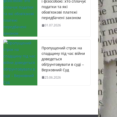
і фізособою: хто сплачує
податки та які
обов’язкові платежі
передбачені законом
01.07.2026
Пропущений строк на
спадщину під час війни
доведеться
обґрунтовувати в суді –
Верховний Суд
25.06.2026