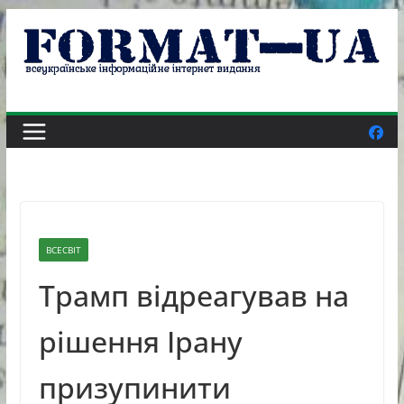
Skip
to
content
ВСЕСВІТ
Трамп відреагував на
рішення Ірану
призупинити