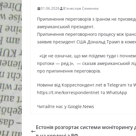
01.06.2026
В'ячеслав Семенюк
Припинення переговорів з Іраном не призведе
американський президент.
Припинення переговорного процесу між Ірано
заявив президент США Дональд Трамп в комен
«Це не означає, що ми поїдемо туди і почнем
протоки — ред.)», — сказав американський лі
про припинення переговорів.
Новини від Корреспондент.net в Telegram та 
https://t.me/korrespondentnet та WhatsApp
Читайте нас у Google.News
Естонія розгортає системи моніторингу 
в на кордоні з РФ