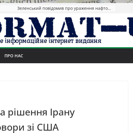
Зеленський повідомив про ураження нафтозаводів РФ за понад 1300 км від фронту
ПРО НАС
а рішення Ірану
вори зі США