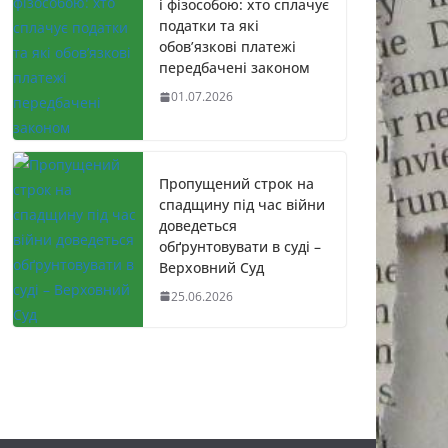
і фізособою: хто сплачує
податки та які
обов’язкові платежі
передбачені законом
01.07.2026
Пропущений строк на
спадщину під час війни
доведеться
обґрунтовувати в суді –
Верховний Суд
25.06.2026