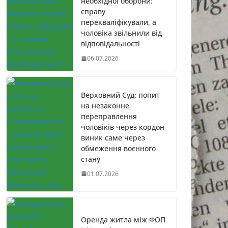
необхідної оборони:
справу
перекваліфікували, а
чоловіка звільнили від
відповідальності
06.07.2026
Верховний Суд: попит
на незаконне
переправлення
чоловіків через кордон
виник саме через
обмеження воєнного
стану
01.07.2026
Оренда житла між ФОП