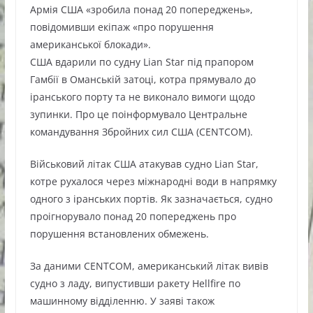
Армія США «зробила понад 20 попереджень»,
повідомивши екіпаж «про порушення
американської блокади».
США вдарили по судну Lian Star під прапором
Гамбії в Оманській затоці, котра прямувало до
іранського порту та не виконало вимоги щодо
зупинки. Про це поінформувало Центральне
командування Збройних сил США (CENTCOM).
Військовий літак США атакував судно Lian Star,
котре рухалося через міжнародні води в напрямку
одного з іранських портів. Як зазначається, судно
проігнорувало понад 20 попереджень про
порушення встановлених обмежень.
За даними CENTCOM, американський літак вивів
судно з ладу, випустивши ракету Hellfire по
машинному відділенню. У заяві також