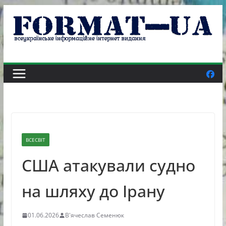
Skip
to
content
ВСЕСВІТ
США атакували судно
на шляху до Ірану
01.06.2026
В'ячеслав Семенюк