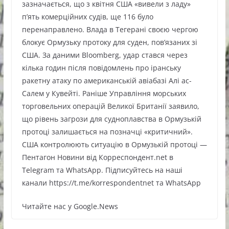
зазначається, що з квітня США «вивели з ладу»
п’ять комерційних судів, ще 116 було
перенаправлено. Влада в Тегерані своєю чергою
блокує Ормузьку протоку для суден, пов’язаних зі
США. За даними Bloomberg, удар стався через
кілька годин після повідомлень про іранську
ракетну атаку по американській авіабазі Алі ас-
Салем у Кувейті. Раніше Управління морських
торговельних операцій Великої Британії заявило,
що рівень загрози для судноплавства в Ормузькій
протоці залишається на позначці «критичний».
США контролюють ситуацію в Ормузькій протоці —
Пентагон Новини від Корреспондент.net в
Telegram та WhatsApp. Підписуйтесь на наші
канали https://t.me/korrespondentnet та WhatsApp
Читайте нас у Google.News