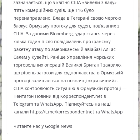
зазначається, що з квітня США «вивели з ладу»
п’ять комерційних судів, ще 116 було
перенаправлено. Влада в Тегерані своєю чергою
блокує Ормузьку протоку для суден, пов’язаних зі
США. За даними Bloomberg, удар стався через
кілька годин після повідомлень про іранську
ракетну атаку по американській авіабазі Алі ас-
Салем у Кувейті. Раніше Управління морських
торговельних операцій Великої Британії заявило,
що рівень загрози для судноплавства в Ормузькій
протоці залишається на позначці «критичний».
США контролюють ситуацію в Ормузькій протоці —
Пентагон Новини від Корреспондент.net в
Telegram та WhatsApp. Підписуйтесь на наші
канали https://t.me/korrespondentnet та WhatsApp
Читайте нас у Google.News