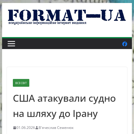
Skip
to
content
ВСЕСВІТ
США атакували судно
на шляху до Ірану
01.06.2026
В'ячеслав Семенюк