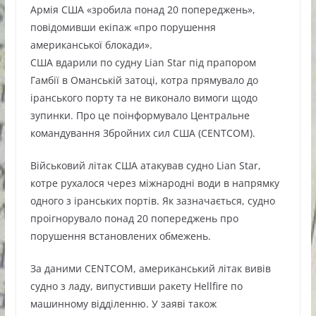
Армія США «зробила понад 20 попереджень»,
повідомивши екіпаж «про порушення
американської блокади».
США вдарили по судну Lian Star під прапором
Гамбії в Оманській затоці, котра прямувало до
іранського порту та не виконало вимоги щодо
зупинки. Про це поінформувало Центральне
командування Збройних сил США (CENTCOM).
Військовий літак США атакував судно Lian Star,
котре рухалося через міжнародні води в напрямку
одного з іранських портів. Як зазначається, судно
проігнорувало понад 20 попереджень про
порушення встановлених обмежень.
За даними CENTCOM, американський літак вивів
судно з ладу, випустивши ракету Hellfire по
машинному відділенню. У заяві також