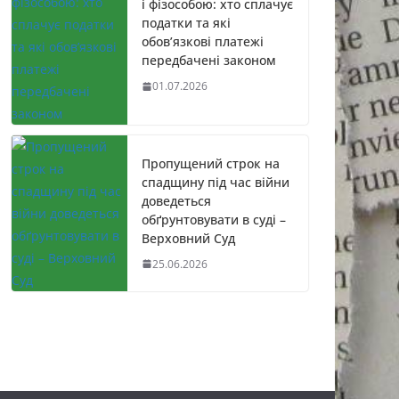
і фізособою: хто сплачує
податки та які
обов’язкові платежі
передбачені законом
01.07.2026
Пропущений строк на
спадщину під час війни
доведеться
обґрунтовувати в суді –
Верховний Суд
25.06.2026