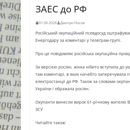
ЗАЕС до РФ
01.06.2026
Дмитро Носов
Російський окупаційний псевдосуд оштрафував
Енергодару за коментарі у телеграм-групі.
Про це повідомляє російська окупаційна проку
За версією росіян, жінка нібито вступила до у
там коментарі, в яких начебто заперечувала п
електростанції до РФ. Також за словами окуп
України і ображала росіян.
Окупанти винесли вирок 61-річному жителю Ва
ЗСУ
Читайте також: