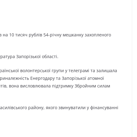
 на 10 тисяч рублів 54-річну мешканку захопленого
ратура Запорізької області.
країнської волонтерської групи у телеграмі та залишала
риналежність Енергодару та Запорізької атомної
антів, вона висловлювала підтримку Збройним силам
силівського району, якого звинуватили у фінансуванні