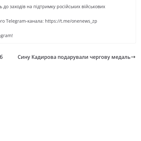
 до заходів на підтримку російських військових
 Telegram-кaнaлa: https://t.me/onenews_zp
agram!
аб
Сину Кадирова подарували чергову медаль