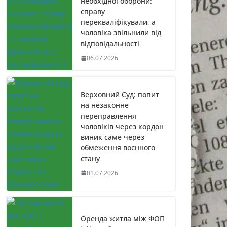
необхідної оборони:
справу
перекваліфікували, а
чоловіка звільнили від
відповідальності
06.07.2026
Верховний Суд: попит
на незаконне
переправлення
чоловіків через кордон
виник саме через
обмеження воєнного
стану
01.07.2026
Оренда житла між ФОП