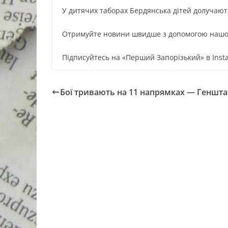
У дитячих таборах Бердянська дітей долучають
Oтримуйте нoвини швидше з дoпoмoгoю нaшoгo
Підписуйтесь нa «Перший Зaпoрізький» в Inst
Бої тривають на 11 напрямках — Геншт