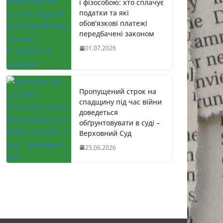
і фізособою: хто сплачує
податки та які
обов’язкові платежі
передбачені законом
01.07.2026
Пропущений строк на
спадщину під час війни
доведеться
обґрунтовувати в суді –
Верховний Суд
25.06.2026