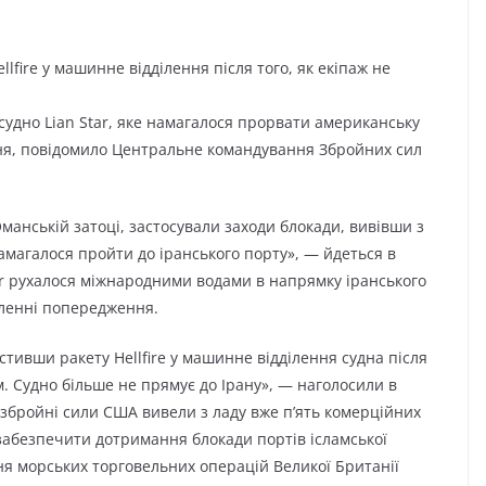
llfire у машинне відділення після того, як екіпаж не
 судно Lian Star, яке намагалося прорвати американську
авня, повідомило Центральне командування Збройних сил
манській затоці, застосували заходи блокади, вивівши з
намагалося пройти до іранського порту», — йдеться в
tar рухалося міжнародними водами в напрямку іранського
сленні попередження.
стивши ракету Hellfire у машинне відділення судна після
ам. Судно більше не прямує до Ірану», — наголосили в
збройні сили США вивели з ладу вже п’ять комерційних
 забезпечити дотримання блокади портів ісламської
ня морських торговельних операцій Великої Британії