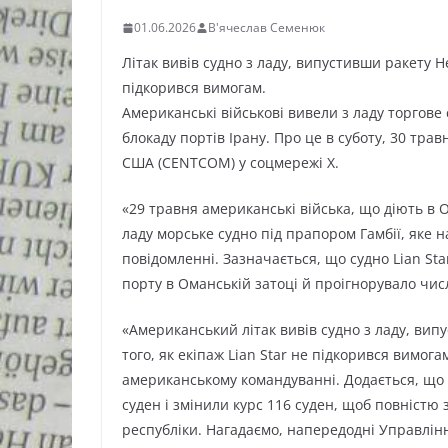
01.06.2026
В'ячеслав Семенюк
Літак вивів судно з ладу, випустивши ракету He
підкорився вимогам.
Американські військові вивели з ладу торгове
блокаду портів Ірану. Про це в суботу, 30 тр
США (CENTCOM) у соцмережі X.
«29 травня американські війська, що діють в О
ладу морське судно під прапором Гамбії, яке 
повідомленні. Зазначається, що судно Lian S
порту в Оманській затоці й проігнорувало чи
«Американський літак вивів судно з ладу, випу
того, як екіпаж Lian Star не підкорився вимог
американському командуванні. Додається, що 
суден і змінили курс 116 суден, щоб повністю
республіки. Нагадаємо, напередодні Управлін