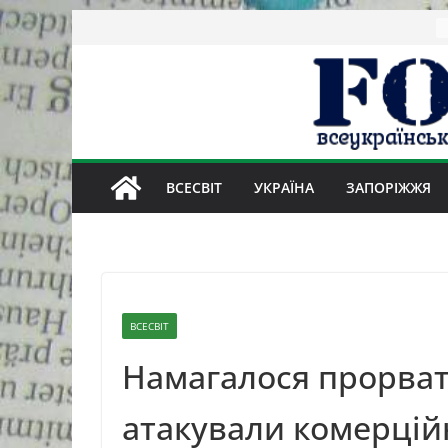
Skip
to
content
ВСЕСВІТ
УКРАЇНА
ЗАПОРІЖЖЯ
ВСЕСВІТ
Намагалося прорват
атакували комерцій