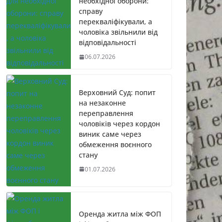
необхідної оборони:
справу
перекваліфікували, а
чоловіка звільнили від
відповідальності
06.07.2026
Верховний Суд: попит
на незаконне
переправлення
чоловіків через кордон
виник саме через
обмеження воєнного
стану
01.07.2026
Оренда житла між ФОП