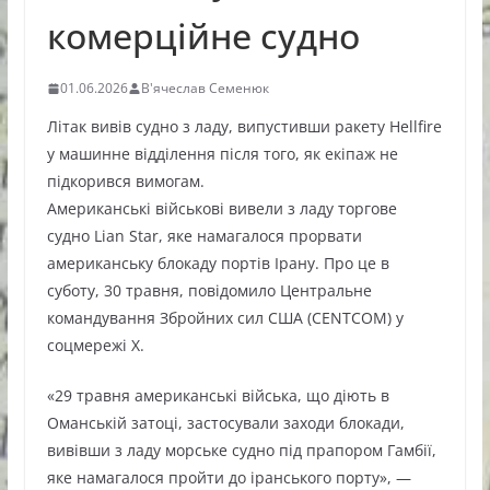
комерційне судно
01.06.2026
В'ячеслав Семенюк
Літак вивів судно з ладу, випустивши ракету Hellfire
у машинне відділення після того, як екіпаж не
підкорився вимогам.
Американські військові вивели з ладу торгове
судно Lian Star, яке намагалося прорвати
американську блокаду портів Ірану. Про це в
суботу, 30 травня, повідомило Центральне
командування Збройних сил США (CENTCOM) у
соцмережі X.
«29 травня американські війська, що діють в
Оманській затоці, застосували заходи блокади,
вивівши з ладу морське судно під прапором Гамбії,
яке намагалося пройти до іранського порту», —