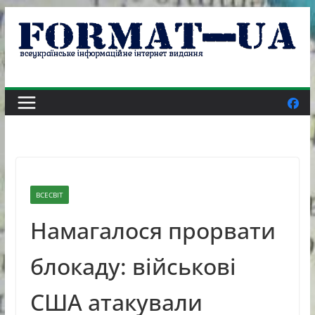
Skip
to
content
ВСЕСВІТ
Намагалося прорвати
блокаду: військові
США атакували