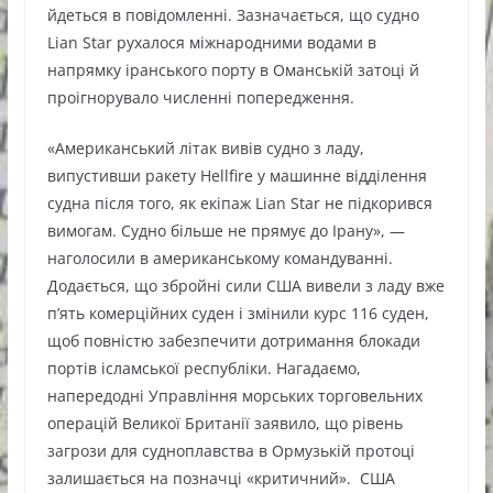
йдеться в повідомленні. Зазначається, що судно
Lian Star рухалося міжнародними водами в
напрямку іранського порту в Оманській затоці й
проігнорувало численні попередження.
«Американський літак вивів судно з ладу,
випустивши ракету Hellfire у машинне відділення
судна після того, як екіпаж Lian Star не підкорився
вимогам. Судно більше не прямує до Ірану», —
наголосили в американському командуванні.
Додається, що збройні сили США вивели з ладу вже
п’ять комерційних суден і змінили курс 116 суден,
щоб повністю забезпечити дотримання блокади
портів ісламської республіки. Нагадаємо,
напередодні Управління морських торговельних
операцій Великої Британії заявило, що рівень
загрози для судноплавства в Ормузькій протоці
залишається на позначці «критичний». США