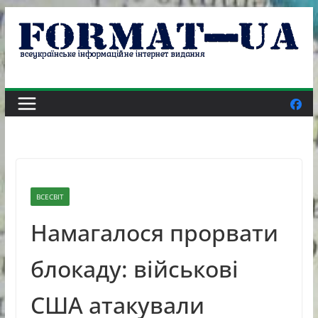
Skip
to
content
ВСЕСВІТ
Намагалося прорвати
блокаду: військові
США атакували