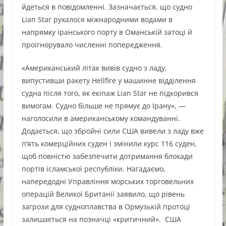
йдеться в повідомленні. Зазначається, що судно
Lian Star рухалося міжнародними водами в
напрямку іранського порту в Оманській затоці й
проігнорувало численні попередження.
«Американський літак вивів судно з ладу,
випустивши ракету Hellfire у машинне відділення
судна після того, як екіпаж Lian Star не підкорився
вимогам. Судно більше не прямує до Ірану», —
наголосили в американському командуванні.
Додається, що збройні сили США вивели з ладу вже
п’ять комерційних суден і змінили курс 116 суден,
щоб повністю забезпечити дотримання блокади
портів ісламської республіки. Нагадаємо,
напередодні Управління морських торговельних
операцій Великої Британії заявило, що рівень
загрози для судноплавства в Ормузькій протоці
залишається на позначці «критичний». США