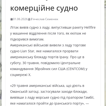
комерційне судно
01.06.2026
В'ячеслав Семенюк
Літак вивів судно з ладу, випустивши ракету Hellfire
у машинне відділення після того, як екіпаж не
підкорився вимогам.
Американські військові вивели з ладу торгове
судно Lian Star, яке намагалося прорвати
американську блокаду портів Ірану. Про це в
суботу, 30 травня, повідомило Центральне
командування Збройних сил США (CENTCOM) у
соцмережі X.
«29 травня американські війська, що діють в
Оманській затоці, застосували заходи блокади,
вивівши з ладу морське судно під прапором Гамбії,
яке намагалося пройти до іранського порту», —