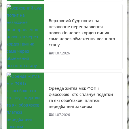
Верховний Суд: попит на
незаконне переправлення
чоловіків через кордон виник
саме через обмеження воєнного
стану
01.07.2026
Оренда житла між ФОП і
фізособою: хто сплачує податки
та які обов’язкові платежі
передбачені законом
01.07.2026