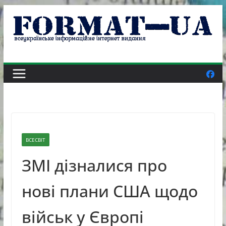
Skip
to
content
ВСЕСВІТ
ЗМІ дізналися про
нові плани США щодо
військ у Європі