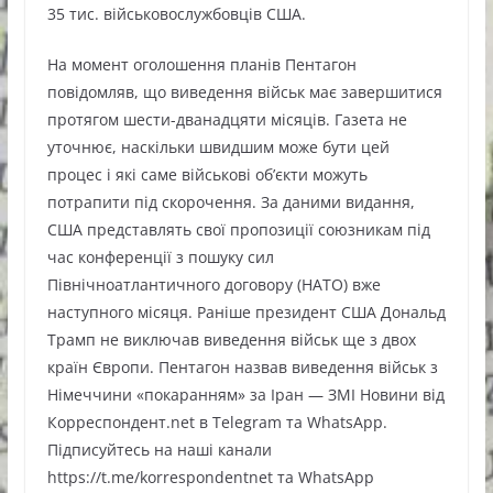
35 тис. військовослужбовців США.
На момент оголошення планів Пентагон
повідомляв, що виведення військ має завершитися
протягом шести-дванадцяти місяців. Газета не
уточнює, наскільки швидшим може бути цей
процес і які саме військові об’єкти можуть
потрапити під скорочення. За даними видання,
США представлять свої пропозиції союзникам під
час конференції з пошуку сил
Північноатлантичного договору (НАТО) вже
наступного місяця. Раніше президент США Дональд
Трамп не виключав виведення військ ще з двох
країн Європи. Пентагон назвав виведення військ з
Німеччини «покаранням» за Іран — ЗМІ Новини від
Корреспондент.net в Telegram та WhatsApp.
Підписуйтесь на наші канали
https://t.me/korrespondentnet та WhatsApp