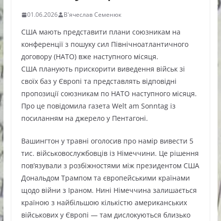
01.06.2026
В'ячеслав Семенюк
США мають представити плани союзникам на
конференції з пошуку сил Північноатлантичного
договору (НАТО) вже наступного місяця.
США планують прискорити виведення військ зі
своїх баз у Європі та представлять відповідні
пропозиції союзникам по НАТО наступного місяця.
Про це повідомила газета Welt am Sonntag із
посиланням на джерело у Пентагоні.
Вашингтон у травні оголосив про намір вивести 5
тис. військовослужбовців із Німеччини. Це рішення
пов’язували з розбіжностями між президентом США
Дональдом Трампом та європейськими країнами
щодо війни з Іраном. Нині Німеччина залишається
країною з найбільшою кількістю американських
військових у Європі — там дислокуються близько