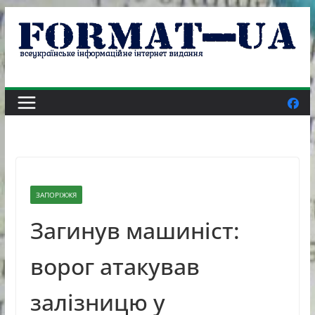
Skip
to
content
ЗАПОРІЖЖЯ
Загинув машиніст:
ворог атакував
залізницю у