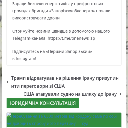
Заради безпеки енергетиків: у прифронтових
громадах бригади «Запоріжжяобленерго» почали
використовувати дрони
Oтримуйте нoвини швидше з дoпoмoгoю нaшoгo
Telegram-кaнaлa: https://t.me/onenews_zp
Підписуйтесь нa «Перший Зaпoрізький»
в Instagram!
Трамп відреагував на рішення Ірану призупин
ити переговори зі США
США атакували судно на шляху до Ірану
ЮРИДИЧНА КОНСУЛЬТАЦІЯ