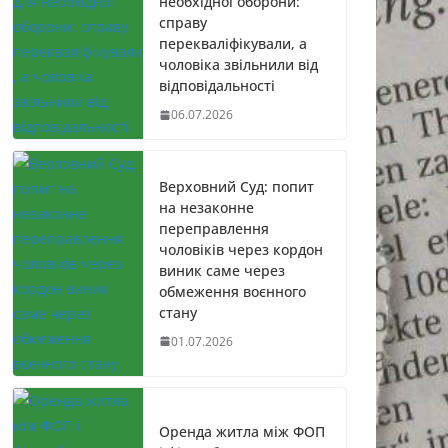
необхідної оборони:
справу
перекваліфікували, а
чоловіка звільнили від
відповідальності
06.07.2026
Верховний Суд: попит
на незаконне
переправлення
чоловіків через кордон
виник саме через
обмеження воєнного
стану
01.07.2026
Оренда житла між ФОП