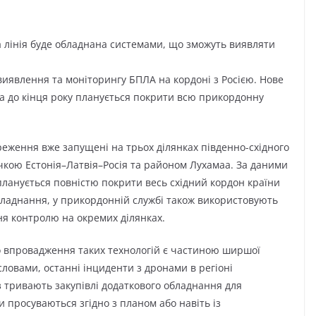
а лінія буде обладнана системами, що зможуть виявляти
виявлення та моніторингу БПЛА на кордоні з Росією. Нове
а до кінця року планується покрити всю прикордонну
реження вже запущені на трьох ділянках південно-східного
кою Естонія–Латвія–Росія та районом Лухамаа. За даними
 планується повністю покрити весь східний кордон країни
ладнання, у прикордонній службі також використовують
я контролю на окремих ділянках.
що впровадження таких технологій є частиною ширшої
словами, останні інциденти з дронами в регіоні
з тривають закупівлі додаткового обладнання для
и просуваються згідно з планом або навіть із