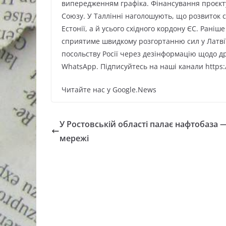
випередженням графіка. Фінансування проєкт
Союзу. У Таллінні наголошують, що розвиток
Естонії, а й усього східного кордону ЄС. Рані
сприятиме швидкому розгортанню сил у Латвії т
посольству Росії через дезінформацію щодо д
WhatsApp. Підписуйтесь на наші канали https:
Читайте нас у Google.News
У Ростовській області палає нафтобаза 
мережі