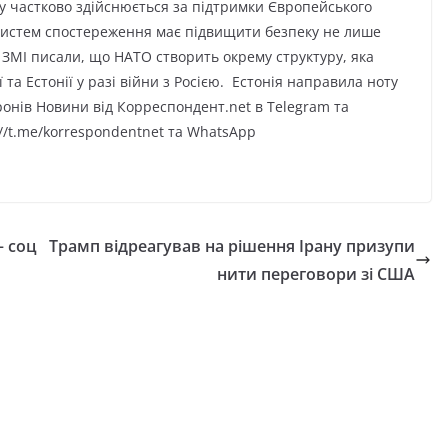
у частково здійснюється за підтримки Європейського
 систем спостереження має підвищити безпеку не лише
ше ЗМІ писали, що НАТО створить окрему структуру, яка
а Естонії у разі війни з Росією. Естонія направила ноту
ронів Новини від Корреспондент.net в Telegram та
//t.me/korrespondentnet та WhatsApp
— соц
Трамп відреагував на рішення Ірану призупи
нити переговори зі США