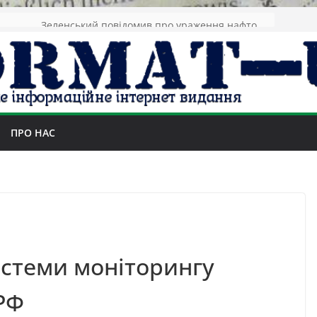
Зеленський повідомив про ураження нафтозаводів РФ за понад 1300 км від фронту
ПРО НАС
истеми моніторингу
 РФ