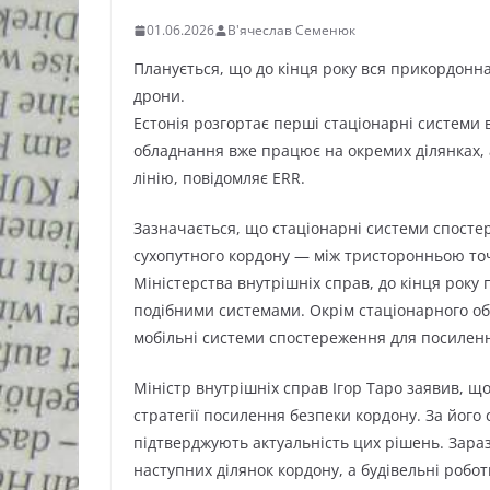
01.06.2026
В'ячеслав Семенюк
Планується, що до кінця року вся прикордонн
дрони.
Естонія розгортає перші стаціонарні системи 
обладнання вже працює на окремих ділянках, 
лінію, повідомляє ERR.
Зазначається, що стаціонарні системи спосте
сухопутного кордону — між тристоронньою точ
Міністерства внутрішніх справ, до кінця року
подібними системами. Окрім стаціонарного об
мобільні системи спостереження для посиленн
Міністр внутрішніх справ Ігор Таро заявив, 
стратегії посилення безпеки кордону. За його 
підтверджують актуальність цих рішень. Зара
наступних ділянок кордону, а будівельні робот