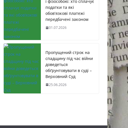
і фізособою: хто сплачує
податки та які
обов’язкові платежі
передбачені законом
01.07.2026
Пропущений строк на
спадщину під час війни
доведеться
обґрунтовувати в суді –
Верховний Суд
25.06.2026