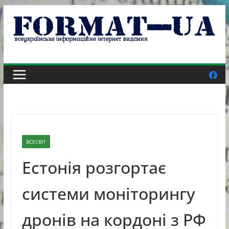
Skip
to
content
ВСЕСВІТ
Естонія розгортає
системи моніторингу
дронів на кордоні з РФ