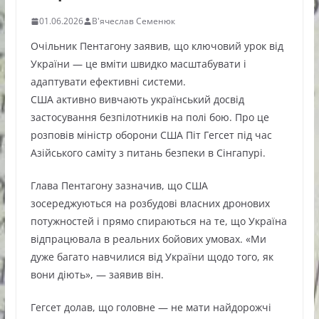
01.06.2026
В'ячеслав Семенюк
Очільник Пентагону заявив, що ключовий урок від
України — це вміти швидко масштабувати і
адаптувати ефективні системи.
США активно вивчають український досвід
застосування безпілотників на полі бою. Про це
розповів міністр оборони США Піт Гегсет під час
Азійського саміту з питань безпеки в Сінгапурі.
Глава Пентагону зазначив, що США
зосереджуються на розбудові власних дронових
потужностей і прямо спираються на те, що Україна
відпрацювала в реальних бойових умовах. «Ми
дуже багато навчилися від України щодо того, як
вони діють», — заявив він.
Гегсет долав, що головне — не мати найдорожчі