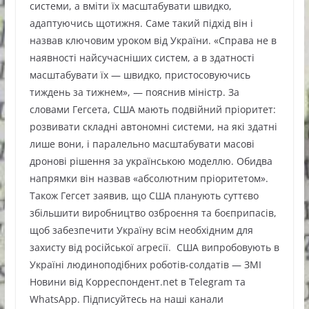
системи, а вміти їх масштабувати швидко,
адаптуючись щотижня. Саме такий підхід він і
назвав ключовим уроком від України. «Справа не в
наявності найсучасніших систем, а в здатності
масштабувати їх — швидко, пристосовуючись
тиждень за тижнем», — пояснив міністр. За
словами Гегсета, США мають подвійний пріоритет:
розвивати складні автономні системи, на які здатні
лише вони, і паралельно масштабувати масові
дронові рішення за українською моделлю. Обидва
напрямки він назвав «абсолютним пріоритетом».
Також Гегсет заявив, що США планують суттєво
збільшити виробництво озброєння та боєприпасів,
щоб забезпечити Україну всім необхідним для
захисту від російської агресії. США випробовують в
Україні людиноподібних роботів-солдатів — ЗМІ
Новини від Корреспондент.net в Telegram та
WhatsApp. Підписуйтесь на наші канали