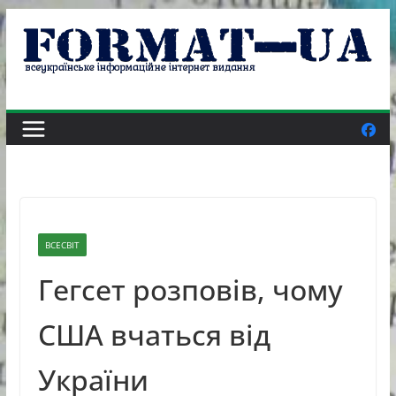
Skip
to
content
ВСЕСВІТ
Гегсет розповів, чому
США вчаться від
України