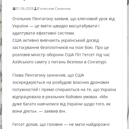
01.06.2026
В'ячеслав Семенюк
Очільник Пентагону заявив, що ключовий урок від
України — це вміти швидко масштабувати і
адаптувати ефективні системи.
США активно вивчають український досвід
застосування безпілотників на полі бою. Про це
розповів міністр оборони США Піт Гегсет під час
Азійського саміту з питань безпеки в Сінгапурі.
Глава Пентагону зазначив, що США
зосереджуються на розбудові власних дронових
потужностей і прямо спираються на те, що Україна
відпрацювала в реальних бойових умовах. «Ми
дуже багато навчилися від України щодо того, як
вони діють», — заявив він.
Гегсет долав, що головне — не мати найдорожчі