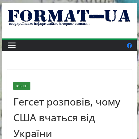
Skip
to
content
ВСЕСВІТ
Гегсет розповів, чому
США вчаться від
України