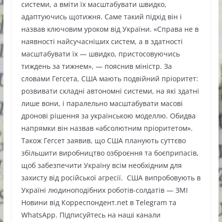
системи, а вміти їх масштабувати швидко,
адаптуючись щотижня. Саме такий підхід він і
назвав ключовим уроком від України. «Справа не в
наявності найсучасніших систем, а в здатності
масштабувати їх — швидко, пристосовуючись
тиждень за тижнем», — пояснив міністр. За
словами Гегсета, США мають подвійний пріоритет:
розвивати складні автономні системи, на які здатні
лише вони, і паралельно масштабувати масові
дронові рішення за українською моделлю. Обидва
напрямки він назвав «абсолютним пріоритетом».
Також Гегсет заявив, що США планують суттєво
збільшити виробництво озброєння та боєприпасів,
щоб забезпечити Україну всім необхідним для
захисту від російської агресії. США випробовують в
Україні людиноподібних роботів-солдатів — ЗМІ
Новини від Корреспондент.net в Telegram та
WhatsApp. Підписуйтесь на наші канали