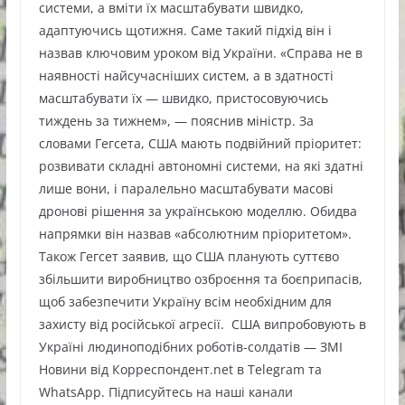
системи, а вміти їх масштабувати швидко,
адаптуючись щотижня. Саме такий підхід він і
назвав ключовим уроком від України. «Справа не в
наявності найсучасніших систем, а в здатності
масштабувати їх — швидко, пристосовуючись
тиждень за тижнем», — пояснив міністр. За
словами Гегсета, США мають подвійний пріоритет:
розвивати складні автономні системи, на які здатні
лише вони, і паралельно масштабувати масові
дронові рішення за українською моделлю. Обидва
напрямки він назвав «абсолютним пріоритетом».
Також Гегсет заявив, що США планують суттєво
збільшити виробництво озброєння та боєприпасів,
щоб забезпечити Україну всім необхідним для
захисту від російської агресії. США випробовують в
Україні людиноподібних роботів-солдатів — ЗМІ
Новини від Корреспондент.net в Telegram та
WhatsApp. Підписуйтесь на наші канали