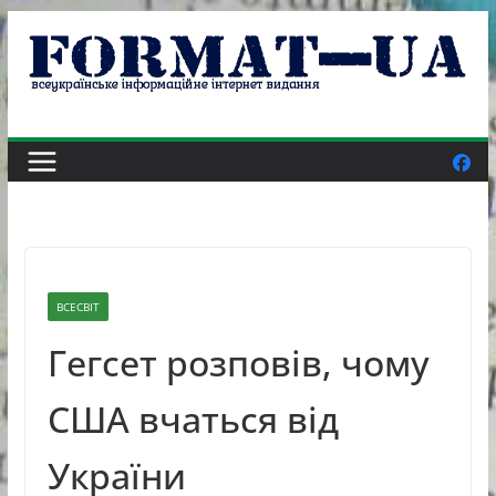
Skip
to
content
ВСЕСВІТ
Гегсет розповів, чому
США вчаться від
України