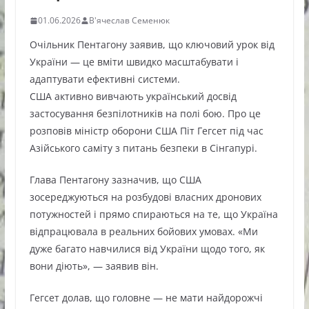
01.06.2026
В'ячеслав Семенюк
Очільник Пентагону заявив, що ключовий урок від
України — це вміти швидко масштабувати і
адаптувати ефективні системи.
США активно вивчають український досвід
застосування безпілотників на полі бою. Про це
розповів міністр оборони США Піт Гегсет під час
Азійського саміту з питань безпеки в Сінгапурі.
Глава Пентагону зазначив, що США
зосереджуються на розбудові власних дронових
потужностей і прямо спираються на те, що Україна
відпрацювала в реальних бойових умовах. «Ми
дуже багато навчилися від України щодо того, як
вони діють», — заявив він.
Гегсет долав, що головне — не мати найдорожчі