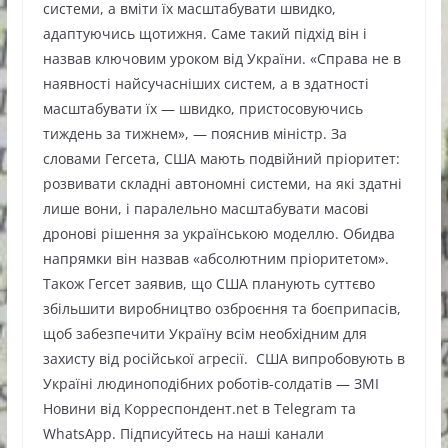
системи, а вміти їх масштабувати швидко,
адаптуючись щотижня. Саме такий підхід він і
назвав ключовим уроком від України. «Справа не в
наявності найсучасніших систем, а в здатності
масштабувати їх — швидко, пристосовуючись
тиждень за тижнем», — пояснив міністр. За
словами Гегсета, США мають подвійний пріоритет:
розвивати складні автономні системи, на які здатні
лише вони, і паралельно масштабувати масові
дронові рішення за українською моделлю. Обидва
напрямки він назвав «абсолютним пріоритетом».
Також Гегсет заявив, що США планують суттєво
збільшити виробництво озброєння та боєприпасів,
щоб забезпечити Україну всім необхідним для
захисту від російської агресії. США випробовують в
Україні людиноподібних роботів-солдатів — ЗМІ
Новини від Корреспондент.net в Telegram та
WhatsApp. Підписуйтесь на наші канали