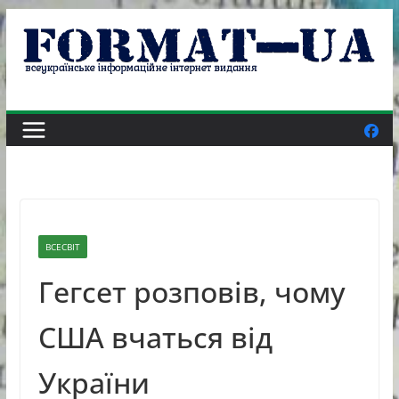
Skip
to
content
ВСЕСВІТ
Гегсет розповів, чому
США вчаться від
України