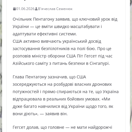
01.06.2026
В'ячеслав Семенюк
Очільник Пентагону заявив, що ключовий урок від
України — це вміти швидко масштабувати і
адаптувати ефективні системи.
США активно вивчають український досвід
застосування безпілотників на полі бою. Про це
розповів міністр оборони США Піт Гегсет під час
Азійського саміту з питань безпеки в Сінгапурі.
Глава Пентагону зазначив, що США
зосереджуються на розбудові власних дронових
потужностей і прямо спираються на те, що Україна
відпрацювала в реальних бойових умовах. «Ми
дуже багато навчилися від України щодо того, як
вони діють», — заявив він.
Гегсет долав, що головне — не мати найдорожчі