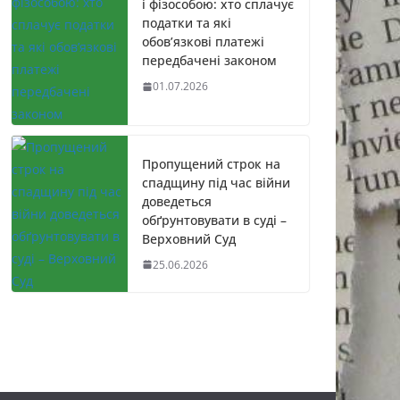
і фізособою: хто сплачує
податки та які
обов’язкові платежі
передбачені законом
01.07.2026
Пропущений строк на
спадщину під час війни
доведеться
обґрунтовувати в суді –
Верховний Суд
25.06.2026