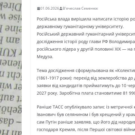
01.06.2026
В'ячеслав Семенюк
Російська влада вирішила написати історію р
державному гуманітарному університету.
Російський державний гуманітарний університ
дослідження історії роду глави РФ Володимира
російського лідера у другій половині ХІХ — на
Медуза.
Тема дослідження сформульована як «Колективн
(1861-1917 роки): перехід від землеробства до
заявки від кандидатів прийматимуть до 10 чер
2027 року. Заробітна плата становитиме 81 990
Раніше ТАСС опублікувало запис із метричної к
Іванович був селянином і був хрещений у храмі
сам Путін раніше заявляв, що його дід народи
господаря Кремля, після Першої світової війн