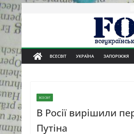
Skip
to
content
ВСЕСВІТ
УКРАЇНА
ЗАПОРІЖЖЯ
ВСЕСВІТ
В Росії вирішили пе
Путіна