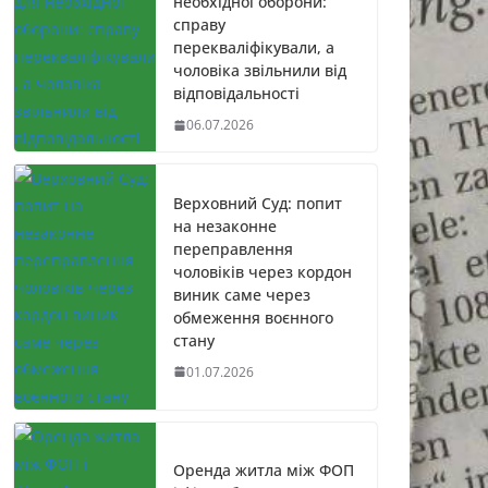
необхідної оборони:
справу
перекваліфікували, а
чоловіка звільнили від
відповідальності
06.07.2026
Верховний Суд: попит
на незаконне
переправлення
чоловіків через кордон
виник саме через
обмеження воєнного
стану
01.07.2026
Оренда житла між ФОП