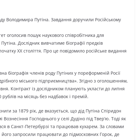
оду Володимира Путіна. Завдання доручили Російському
ет оголосив пошук наукового співробітника для
 Путіна. Дослідник вивчатиме біографії предків
 початку ХХ століття. Про це повідомило російське видання
а біографія членів роду Путіних у пореформеній Росії
 дрібного міського підприємництва». Згідно з оголошенням,
вня. Контракт із дослідником планують укласти до липня
 рублів на місяць без надбавок і премій.
ниги за 1879 рік, де вказується, що дід Путіна Спіридон
 Вознесіння Господнього у селі Дудіно під Твер’ю. Тоді як
вся в Санкт-Петербурзі та працював кухарем. За словами
и його запросили працювати до підмосковних Горок, де