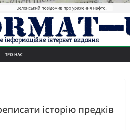
Зеленський повідомив про ураження нафтозаводів РФ за понад 1300 км від фронту
ПРО НАС
реписати історію предків