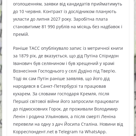
оголошенням, заявки від кандидатів прийматимуть
до 10 червня. Контракт із дослідником планують
укласти до липня 2027 року. Заробітна плата
становитиме 81 990 рублів на місяць без надбавок і
премій.
Раніше ТАСС опублікувало запис із метричної книги
за 1879 рік, де вказується, що дід Путіна Спіридон
Іванович був селянином і був хрещений у храмі
Вознесіння Господнього у селі Дудіно під Твер’ю.
Тоді як сам Путін раніше заявляв, що його дід
народився в Санкт-Петербурзі та працював
кухарем. За словами господаря Кремля, після
Першої світової війни його запросили працювати
до підмосковних Горок, де проживали Володимир
Ленін і родина Ульянових, а після смерті Леніна
перевели на одну з дач Йосипа Сталіна. Новини від
Корреспондент.net в Telegram та WhatsApp.