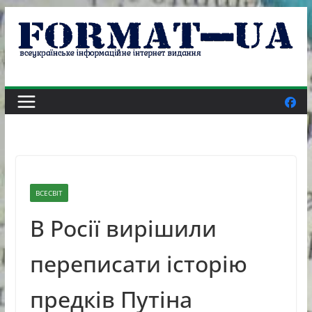
Skip
to
content
ВСЕСВІТ
В Росії вирішили
переписати історію
предків Путіна