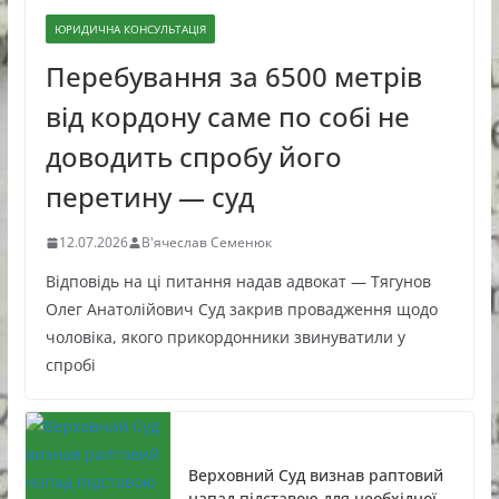
ЮРИДИЧНА КОНСУЛЬТАЦІЯ
Перебування за 6500 метрів
від кордону саме по собі не
доводить спробу його
перетину — суд
12.07.2026
В'ячеслав Семенюк
Відповідь на ці питання надав адвокат — Тягунов
Олег Анатолійович Суд закрив провадження щодо
чоловіка, якого прикордонники звинуватили у
спробі
Верховний Суд визнав раптовий
напад підставою для необхідної