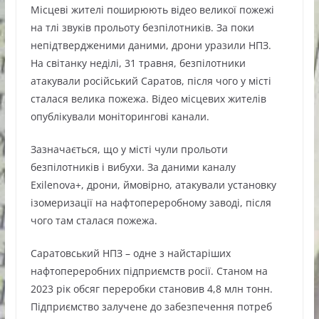
Місцеві жителі поширюють відео великої пожежі
на тлі звуків прольоту безпілотників. За поки
непідтвердженими даними, дрони уразили НПЗ.
На світанку неділі, 31 травня, безпілотники
атакували російський Саратов, після чого у місті
сталася велика пожежа. Відео місцевих жителів
опублікували моніторингові канали.
Зазначається, що у місті чули прольоти
безпілотників і вибухи. За даними каналу
Exilenova+, дрони, ймовірно, атакували установку
ізомеризації на нафтопереробному заводі, після
чого там сталася пожежа.
Саратовський НПЗ – одне з найстаріших
нафтопереробних підприємств росії. Станом на
2023 рік обсяг переробки становив 4,8 млн тонн.
Підприємство залучене до забезпечення потреб