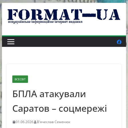
Skip
to
content
ВСЕСВІТ
БПЛА атакували
Саратов – соцмережі
01.06.2026
В'ячеслав Семенюк