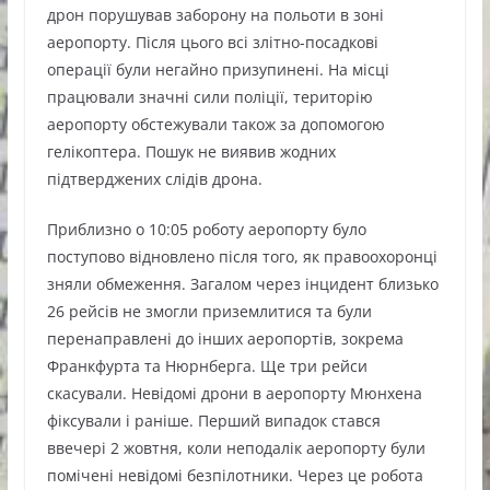
дрон порушував заборону на польоти в зоні
аеропорту. Після цього всі злітно-посадкові
операції були негайно призупинені. На місці
працювали значні сили поліції, територію
аеропорту обстежували також за допомогою
гелікоптера. Пошук не виявив жодних
підтверджених слідів дрона.
Приблизно о 10:05 роботу аеропорту було
поступово відновлено після того, як правоохоронці
зняли обмеження. Загалом через інцидент близько
26 рейсів не змогли приземлитися та були
перенаправлені до інших аеропортів, зокрема
Франкфурта та Нюрнберга. Ще три рейси
скасували. Невідомі дрони в аеропорту Мюнхена
фіксували і раніше. Перший випадок стався
ввечері 2 жовтня, коли неподалік аеропорту були
помічені невідомі безпілотники. Через це робота