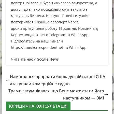
повітряної гавані була тимчасово заморожена, а
доступ до злітно-посадкових смуг закрито з
міркувань безпеки. Наступної ночі ситуація
повторилася. Пізніше аеропорт через
дрони призупиняв роботу 19 жовтня. Новини від
Корреспондент.net в Telegram та WhatsApp.
Підписуйтесь на наші канали
https://t.me/korrespondentnet та WhatsApp
Читайте нас у Google.News
Намагалося прорвати блокаду: військові США
атакували комерційне судно
Трамп засумнівався, що Венс може стати його
наступником — ЗМІ
ЮРИДИЧНА КОНСУЛЬТАЦІЯ