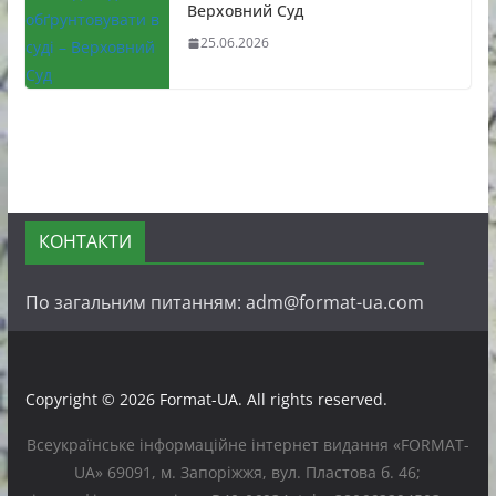
Верховний Суд
25.06.2026
КОНТАКТИ
По загальним питанням: adm@format-ua.com
Copyright © 2026
Format-UA
. All rights reserved.
Всеукраїнське інформаційне інтернет видання «FORMAT-
UA» 69091, м. Запоріжжя, вул. Пластова б. 46;