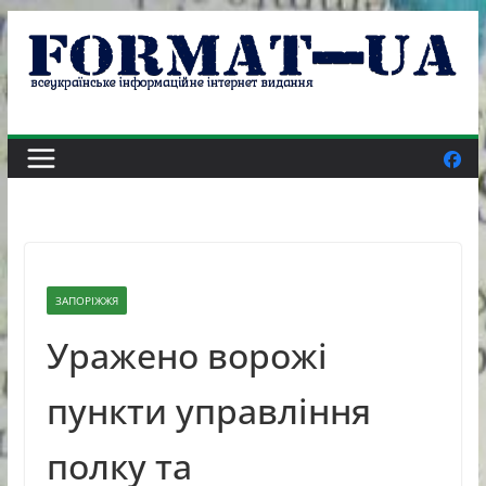
Skip
to
content
ЗАПОРІЖЖЯ
Уражено ворожі
пункти управління
полку та