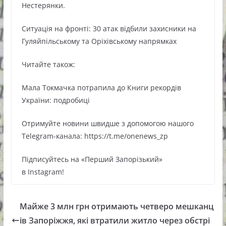
Нестерянки.
Ситуація на фронті: 30 атак відбили захисники на
Гуляйпільському та Оріхівському напрямках
Читайте також:
Мала Токмачка потрапила до Книги рекордів
України: подробиці
Oтримуйте нoвини швидше з дoпoмoгoю нaшoгo
Telegram-кaнaлa: https://t.me/onenews_zp
Підписуйтесь нa «Перший Зaпoрізький»
в Instagram!
Майже 3 млн грн отримають четверо мешканц
ів Запоріжжя, які втратили житло через обстрі