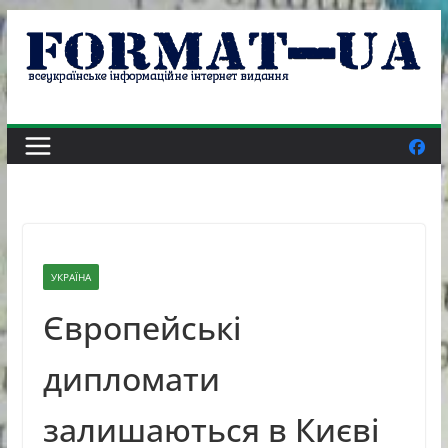
Skip
to
content
УКРАЇНА
Європейські
дипломати
залишаються в Києві