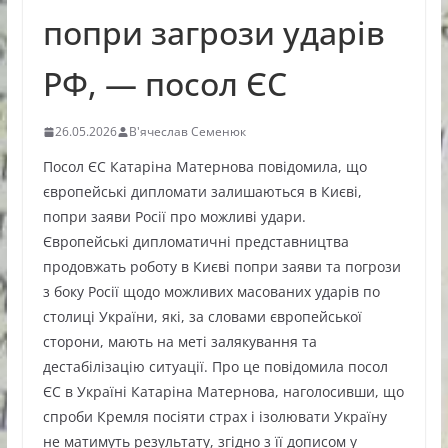
попри загрози ударів
РФ, — посол ЄС
26.05.2026
В'ячеслав Семенюк
Посол ЄС Катаріна Матернова повідомила, що
європейські дипломати залишаються в Києві,
попри заяви Росії про можливі удари.
Європейські дипломатичні представництва
продовжать роботу в Києві попри заяви та погрози
з боку Росії щодо можливих масованих ударів по
столиці України, які, за словами європейської
сторони, мають на меті залякування та
дестабілізацію ситуації. Про це повідомила посол
ЄС в Україні Катаріна Матернова, наголосивши, що
спроби Кремля посіяти страх і ізолювати Україну
не матимуть результату, згідно з її дописом у