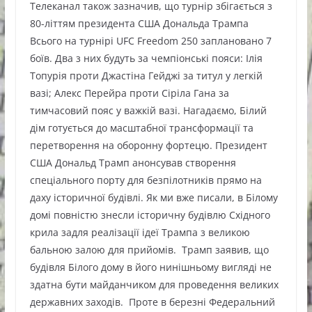
Телеканал також зазначив, що турнір збігається з
80-літтям президента США Дональда Трампа
Всього на турнірі UFC Freedom 250 заплановано 7
боїв. Два з них будуть за чемпіонські пояси: Ілія
Топурія проти Джастіна Гейджі за титул у легкій
вазі; Алекс Перейра проти Сіріла Гана за
тимчасовий пояс у важкій вазі. Нагадаємо, Білий
дім готується до масштабної трансформації та
перетворення на оборонну фортецю. Президент
США Дональд Трамп анонсував створення
спеціального порту для безпілотників прямо на
даху історичної будівлі. Як ми вже писали, в Білому
домі повністю знесли історичну будівлю Східного
крила задля реалізації ідеї Трампа з великою
бальною залою для прийомів. Трамп заявив, що
будівля Білого дому в його нинішньому вигляді не
здатна бути майданчиком для проведення великих
державних заходів. Проте в березні Федеральний