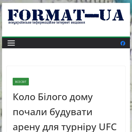
Skip
to
content
ВСЕСВІТ
Коло Білого дому
почали будувати
арену для турніру UFC