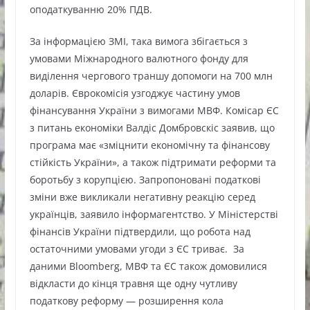
оподаткуванню 20% ПДВ.
За інформацією ЗМІ, така вимога збігається з
умовами Міжнародного валютного фонду для
виділення чергового траншу допомоги на 700 млн
доларів. Єврокомісія узгоджує частину умов
фінансування України з вимогами МВФ. Комісар ЄС
з питань економіки Валдіс Домбровскіс заявив, що
програма має «зміцнити економічну та фінансову
стійкість України», а також підтримати реформи та
боротьбу з корупцією. Запропоновані податкові
зміни вже викликали негативну реакцію серед
українців, заявило інформагентство. У Міністерстві
фінансів України підтвердили, що робота над
остаточними умовами угоди з ЄС триває. За
даними Bloomberg, МВФ та ЄС також домовилися
відкласти до кінця травня ще одну чутливу
податкову реформу — розширення кола