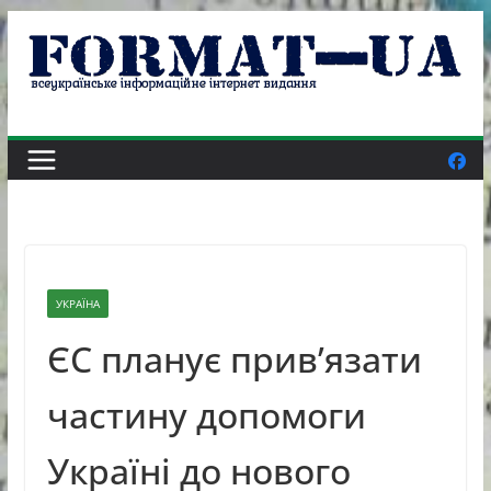
Skip
to
content
УКРАЇНА
ЄС планує прив’язати
частину допомоги
Україні до нового