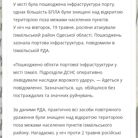
У місті була пошкоджена інфраструктура порту,
однак більшість БПЛА були знищені над відкритою
територією поза межами населених пунктів.
У ніч на вівторок, 19 травня, росіяни атакували
Ізмаїльський район Одеської області. Пошкоджень
зазнала портова інфраструктура, повідомили в
Ізмаїльській РДА.
«Пошкоджено об’єкти портової інфраструктури у
місті Ізмаїл. Підрозділи ДСНС оперативно
ліквідували наслідки ворожого удару», — йдеться у
повідомленні. Зазначається, що, обійшлося без
постраждалих та значних руйнувань.
За даними РДА, практично всі засоби повітряного
ураження були знищені над відкритою територією
поза межами населених пунктів Ізмаїльського
району. Нагадаємо, у ніч проти 2 травня російські