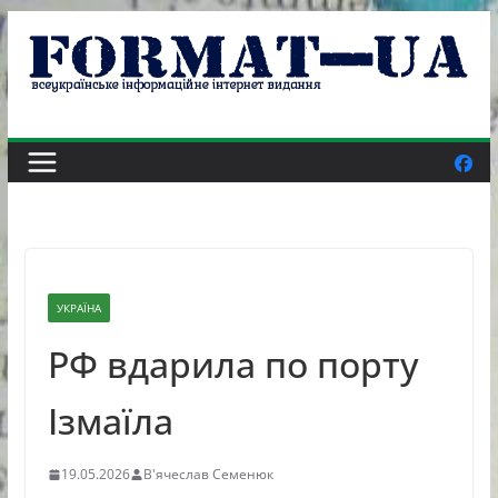
Skip
to
content
УКРАЇНА
РФ вдарила по порту
Ізмаїла
19.05.2026
В'ячеслав Семенюк