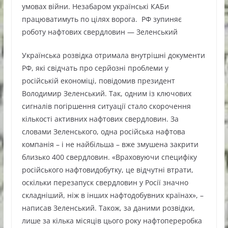
умовах війни. Незабаром українські КАБи
працюватимуть по цілях ворога. РФ зупиняє
роботу нафтових свердловин — Зеленський
Українська розвідка отримала внутрішні документи
РФ, які свідчать про серйозні проблеми у
російській економіці, повідомив президент
Володимир Зеленський. Так, одним із ключових
сигналів погіршення ситуації стало скорочення
кількості активних нафтових свердловин. За
словами Зеленського, одна російська нафтова
компанія – і не найбільша – вже змушена закрити
близько 400 свердловин. «Враховуючи специфіку
російського нафтовидобутку, це відчутні втрати,
оскільки перезапуск свердловин у Росії значно
складніший, ніж в інших нафтодобувних країнах», –
написав Зеленський. Також, за даними розвідки,
лише за кілька місяців цього року нафтопереробка