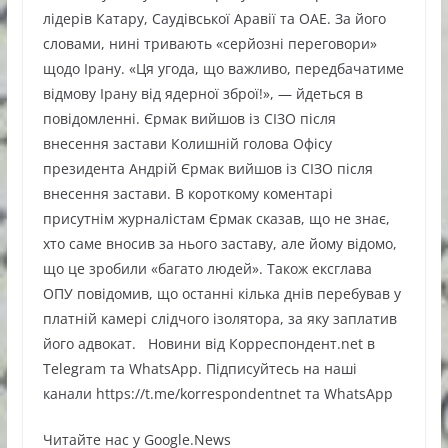
лідерів Катару, Саудівської Аравії та ОАЕ. За його
словами, нині тривають «серйозні переговори»
щодо Ірану. «Ця угода, що важливо, передбачатиме
відмову Ірану від ядерної зброї!», — йдеться в
повідомленні. Єрмак вийшов із СІЗО після
внесення застави Колишній голова Офісу
президента Андрій Єрмак вийшов із СІЗО після
внесення застави. В короткому коментарі
присутнім журналістам Єрмак сказав, що не знає,
хто саме вносив за нього заставу, але йому відомо,
що це зробили «багато людей». Також ексглава
ОПУ повідомив, що останні кілька днів перебував у
платній камері слідчого ізолятора, за яку заплатив
його адвокат. Новини від Корреспондент.net в
Telegram та WhatsApp. Підписуйтесь на наші
канали https://t.me/korrespondentnet та WhatsApp
Читайте нас у Google.News