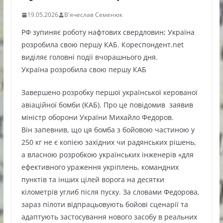
19.05.2026
В'ячеслав Семенюк
РФ зупиняє роботу нафтових свердловин; Україна
розробила свою першу КАБ. Кореспондент.net
виділяє головні події вчорашнього дня.
Україна розробила свою першу КАБ
Завершено розробку першої української керованої
авіаційної бомби (КАБ). Про це повідомив заявив
міністр оборони України Михайло Федоров.
Він запевнив, що ця бомба з бойовою частиною у
250 кг не є копією західних чи радянських рішень,
а власною розробкою українських інженерів «для
ефективного ураження укріплень, командних
пунктів та інших цілей ворога на десятки
кілометрів углиб після пуску. За словами Федорова,
зараз пілоти відпрацьовують бойові сценарії та
адаптують застосування нового засобу в реальних