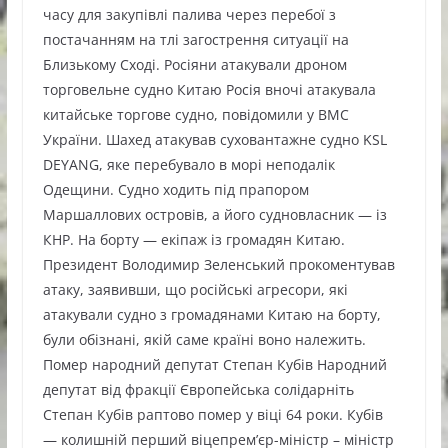
часу для закупівлі палива через перебої з
постачанням на тлі загострення ситуації на
Близькому Сході. Росіяни атакували дроном
торговельне судно Китаю Росія вночі атакувала
китайське торгове судно, повідомили у ВМС
України. Шахед атакував суховантажне судно KSL
DEYANG, яке перебувало в морі неподалік
Одещини. Судно ходить під прапором
Маршаллових островів, а його судновласник — із
КНР. На борту — екіпаж із громадян Китаю.
Президент Володимир Зеленський прокоментував
атаку, заявивши, що російські агресори, які
атакували судно з громадянами Китаю на борту,
були обізнані, якій саме країні воно належить.
Помер народний депутат Степан Кубів Народний
депутат від фракції Європейська солідарніть
Степан Кубів раптово помер у віці 64 роки. Кубів
— колишній перший віцепрем’єр-міністр – міністр