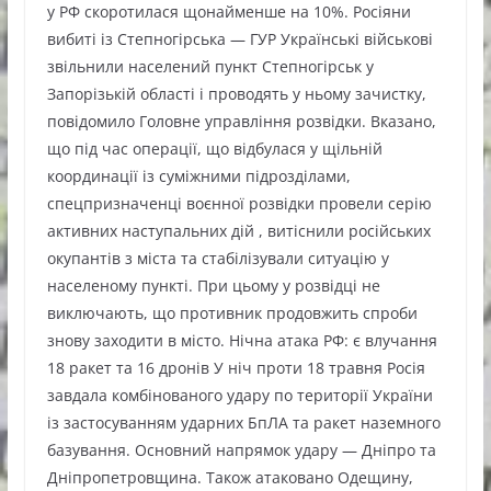
у РФ скоротилася щонайменше на 10%. Росіяни
вибиті із Степногірська — ГУР Українські військові
звільнили населений пункт Степногірськ у
Запорізькій області і проводять у ньому зачистку,
повідомило Головне управління розвідки. Вказано,
що під час операції, що відбулася у щільній
координації із суміжними підрозділами,
спецпризначенці воєнної розвідки провели серію
активних наступальних дій , витіснили російських
окупантів з міста та стабілізували ситуацію у
населеному пункті. При цьому у розвідці не
виключають, що противник продовжить спроби
знову заходити в місто. Нічна атака РФ: є влучання
18 ракет та 16 дронів У ніч проти 18 травня Росія
завдала комбінованого удару по території України
із застосуванням ударних БпЛА та ракет наземного
базування. Основний напрямок удару — Дніпро та
Дніпропетровщина. Також атаковано Одещину,