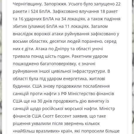
Чернігівщину, Запоріжжя. Усього було запущено 22
ракети і 524 БпЛА. Зафіксовано влучання 18 ракет
та 16 ударних БпЛА на 34 локаціях, а також падіння
збитих (уламки) БпЛА на 11 локаціях. Загалом
внаслідок ворожої атаки руйнування зафіксовано у
восьми областях, десятки людей поранено, серед
них є діти. Атака по Дніпру та області уночі
тривала понад шість годин. Ракетним ударом
пошкоджено багатоповерхівку, є значні
руйнування іншої цивільної інфраструктури. В
області була під ударом енергетика, житлові
будинки. США знову продовжили послаблення
санкцій проти нафти з РФ Міністерство фінансів
США ще на 30 днів продовжить дію винятку із
санкцій щодо російської морської нафти. Міністр
фінансів США Скотт Бессент заявив, що таке
рішення ухвалили після звернень кількох
«найбільш вразливих» країн, які попросили більше