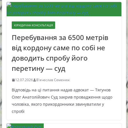
ЮРИДИЧНА КОНСУЛЬТАЦІЯ
Перебування за 6500 метрів
від кордону саме по собі не
доводить спробу його
перетину — суд
12.07.2026
В'ячеслав Семенюк
Відповідь на ці питання надав адвокат — Тягунов
Олег Анатолійович Суд закрив провадження щодо
чоловіка, якого прикордонники звинуватили у
спробі