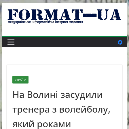
Skip
to
content
УКРАЇНА
На Волині засудили
тренера з волейболу,
який роками