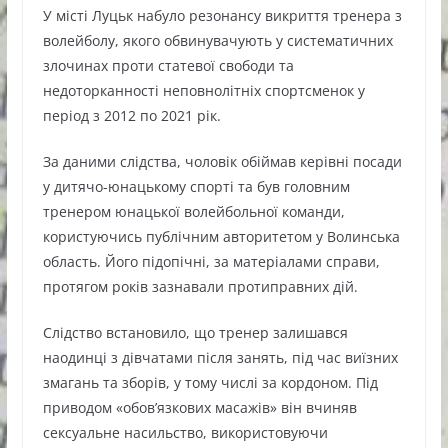
У місті Луцьк набуло резонансу викриття тренера з
волейболу, якого обвинувачують у систематичних
злочинах проти статевої свободи та
недоторканності неповнолітніх спортсменок у
період з 2012 по 2021 рік.
За даними слідства, чоловік обіймав керівні посади
у дитячо-юнацькому спорті та був головним
тренером юнацької волейбольної команди,
користуючись публічним авторитетом у Волинська
область. Його підопічні, за матеріалами справи,
протягом років зазнавали протиправних дій.
Слідство встановило, що тренер залишався
наодинці з дівчатами після занять, під час виїзних
змагань та зборів, у тому числі за кордоном. Під
приводом «обов’язкових масажів» він вчиняв
сексуальне насильство, використовуючи