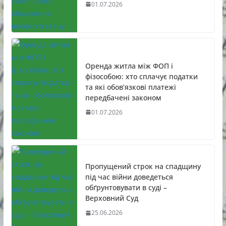
01.07.2026
Оренда житла між ФОП і
фізособою: хто сплачує податки
та які обов’язкові платежі
передбачені законом
01.07.2026
Пропущений строк на спадщину
під час війни доведеться
обґрунтовувати в суді –
Верховний Суд
25.06.2026