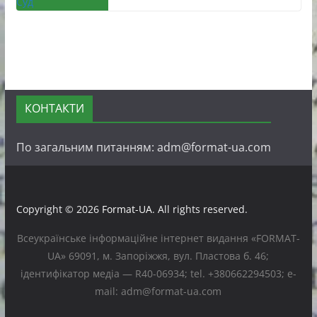
КОНТАКТИ
По загальним питанням: adm@format-ua.com
Copyright © 2026
Format-UA
. All rights reserved.
Всеукраїнське інформаційне інтернет видання «FORMAT-
UA» 69091, м. Запоріжжя, вул. Пластова б. 46;
ідентифікатор медіа — R40-06934; tel. +380662294503; e-
mail: adm@format-ua.com