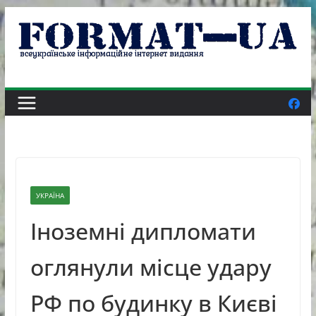
Skip
to
content
УКРАЇНА
Іноземні дипломати
оглянули місце удару
РФ по будинку в Києві