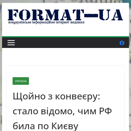
Skip
to
content
УКРАЇНА
Щойно з конвеєру:
стало відомо, чим РФ
била по Києву