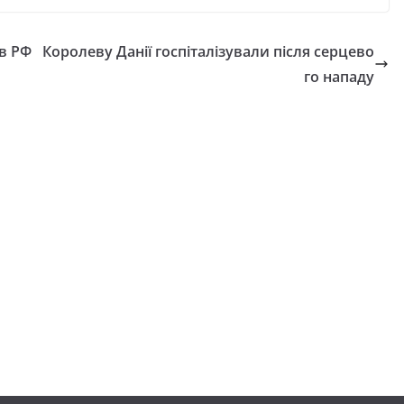
в РФ
Королеву Данії госпіталізували після серцево
го нападу