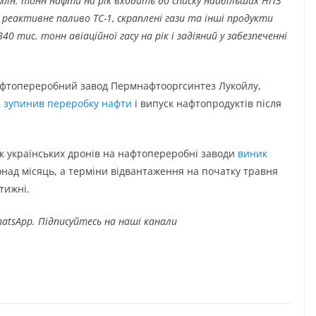
лн. тонн нафти на рік входить до списку найбільших НПЗ
, реактивне паливо ТС-1, скраплені гази та інші продукти
 тис. тонн авіаційної гасу на рік і задіяний у забезпеченні
афтопереробний завод Пермнафтооргсинтез Лукойлу,
 зупинив переробку нафти
і випуск нафтопродуктів після
так українських дронів на нафтопереробні заводи
виник
над місяць, а терміни відвантаження на початку травня
 тижні.
atsApp. Підписуйтесь на наші канали