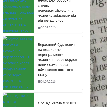
необхідної оборони:
справу
перекваліфікували, а
чоловіка звільнили від
відповідальності
06.07.2026
Верховний Суд: попит
на незаконне
переправлення
чоловіків через кордон
виник саме через
обмеження воєнного
стану
01.07.2026
Оренда житла між ФОП