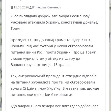
15.05.2026
В'ячеслав Семенюк
«Все виглядало добре», але вчора Росія знову
масовано атакувала Україну, констатував Дональд
Трамп.
Президент США Дональд Трамп та лідер КНР Сі
Цзіньпін під час зустрічі у Пекіні обговорювали
питання війни Росії проти України. Про це Трамп
сказав журналістам у літаку на шляху до
Вашингтону в п’ятницю, 15 травня.
Так, американський президент ствердно відповів
на питання журналіста про те, чи обговорювали
вони з Сі Цзіньпіном Україну. Він зазначив, що «це
питання, яке ми хотіли б вирішити».
«До вчорашнього вечора все виглядало добре, але