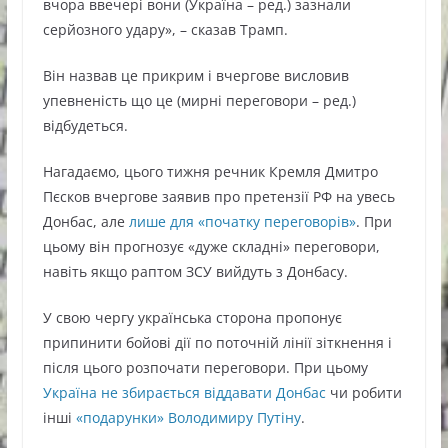
вчора ввечері вони (Україна – ред.) зазнали
серйозного удару», – сказав Трамп.
Він назвав це прикрим і вчергове висловив
упевненість що це (мирні переговори – ред.)
відбудеться.
Нагадаємо, цього тижня речник Кремля Дмитро
Пєсков вчергове заявив про претензії РФ на увесь
Донбас, але
лише для «початку переговорів»
. При
цьому він прогнозує «дуже складні» переговори,
навіть якщо раптом ЗСУ вийдуть з Донбасу.
У свою чергу українська сторона пропонує
припинити бойові дії по поточній лінії зіткнення і
після цього розпочати переговори. При цьому
Україна не збирається віддавати Донбас
чи робити
інші
«подарунки» Володимиру Путіну
.