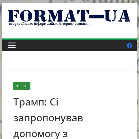
Skip
to
content
ВСЕСВІТ
Трамп: Сі
запропонував
допомогу з