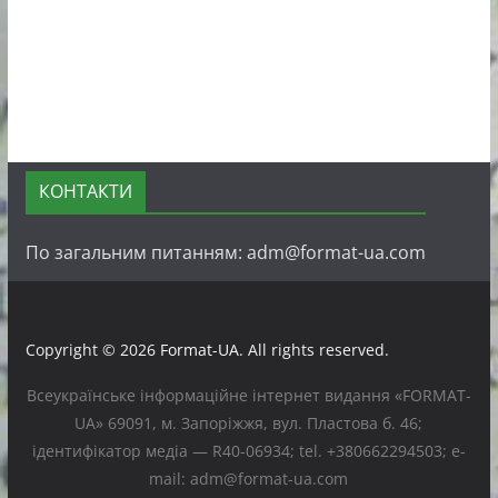
КОНТАКТИ
По загальним питанням: adm@format-ua.com
Copyright © 2026
Format-UA
. All rights reserved.
Всеукраїнське інформаційне інтернет видання «FORMAT-
UA» 69091, м. Запоріжжя, вул. Пластова б. 46;
ідентифікатор медіа — R40-06934; tel. +380662294503; e-
mail: adm@format-ua.com