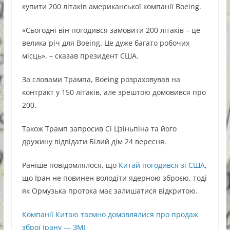
купити 200 літаків американської компанії Boeing.
«Сьогодні він погодився замовити 200 літаків – це
велика річ для Boeing. Це дуже багато робочих
місць», – сказав президент США.
За словами Трампа, Boeing розраховував на
контракт у 150 літаків, але зрештою домовився про
200.
Також Трамп запросив Сі Цзіньпіна та його
дружину відвідати Білий дім 24 вересня.
Раніше повідомлялося, що
Китай погодився зі США
,
що Іран не повинен володіти ядерною зброєю, тоді
як Ормузька протока має залишатися відкритою.
Компанії Китаю таємно домовлялися про продаж
зброї Ірану — ЗМІ