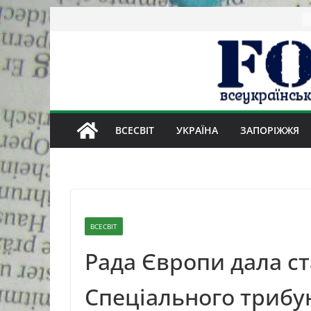
Skip
to
content
ВСЕСВІТ
УКРАЇНА
ЗАПОРІЖЖЯ
ВСЕСВІТ
Рада Європи дала с
Спеціального трибу