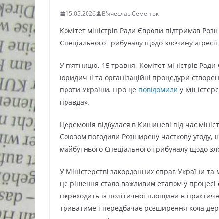
15.05.2026
В'ячеслав Семенюк
Комітет міністрів Ради Європи підтримав Розш
Спеціального трибуналу щодо злочину агресії 
У п’ятницю, 15 травня, Комітет міністрів Рад
юридичні та організаційні процедури створен
проти України. Про це
повідомили
у Міністерс
правда».
Церемонія відбулася в Кишиневі під час мініст
Союзом погодили Розширену часткову угоду, 
майбутнього Спеціального трибуналу щодо зло
У Міністерстві закордонних справ України та 
це рішення стало важливим етапом у процесі 
переходить із політичної площини в практич
триватиме і передбачає розширення кола дер