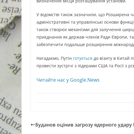
визначення місця розташування установи.
У відомстві також зазначили, що Розширена ч
адміністративні та управлінські основи функц
також створює механізми для залучення ширш
приєднання як держав-членів Ради Європи, так 
забезпечити подальше розширення міжнародної
Нагадаємо, Путін
готується
до візиту в Китай 
провести зустрічі з лідерами США та Росії з рі
Читайте нас у Google.News
Буданов оцінив загрозу ядерного удару Р