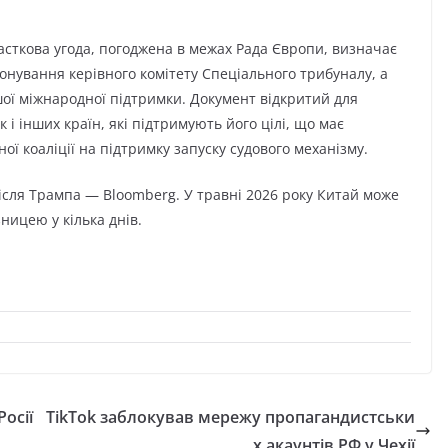
асткова угода, погоджена в межах Рада Європи, визначає
іонування керівного комітету Спеціального трибуналу, а
ої міжнародної підтримки. Документ відкритий для
і інших країн, які підтримують його цілі, що має
 коаліції на підтримку запуску судового механізму.
після Трампа — Bloomberg. У травні 2026 року Китай може
зницею у кілька днів.
осії
TikTok заблокував мережу пропагандистськи
х акаунтів РФ у Чехії