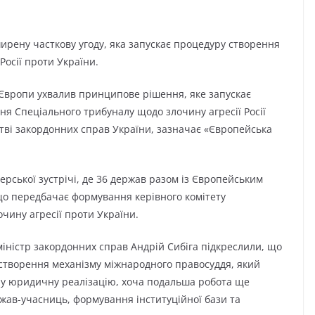
ирену часткову угоду, яка запускає процедуру створення
Росії проти України.
и Європи ухвалив принципове рішення, яке запускає
ня Спеціального трибуналу щодо злочину агресії Росії
тві закордонних справ України, зазначає «Європейська
ерської зустрічі, де 36 держав разом із Європейським
що передбачає формування керівного комітету
чину агресії проти України.
міністр закордонних справ Андрій Сибіга підкреслили, що
створення механізму міжнародного правосуддя, який
ну юридичну реалізацію, хоча подальша робота ще
жав-учасниць, формування інституційної бази та