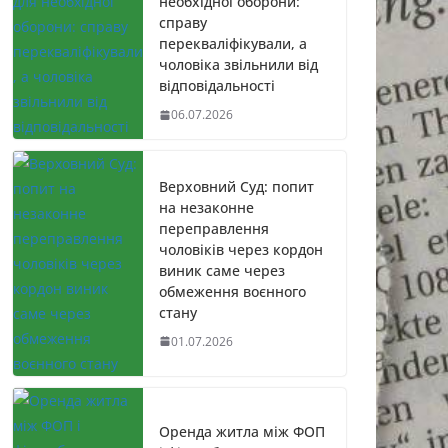
необхідної оборони:
справу
перекваліфікували, а
чоловіка звільнили від
відповідальності
06.07.2026
Верховний Суд: попит
на незаконне
переправлення
чоловіків через кордон
виник саме через
обмеження воєнного
стану
01.07.2026
Оренда житла між ФОП