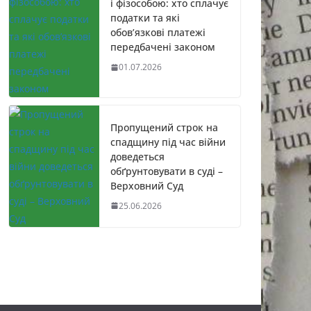
і фізособою: хто сплачує
податки та які
обов’язкові платежі
передбачені законом
01.07.2026
Пропущений строк на
спадщину під час війни
доведеться
обґрунтовувати в суді –
Верховний Суд
25.06.2026