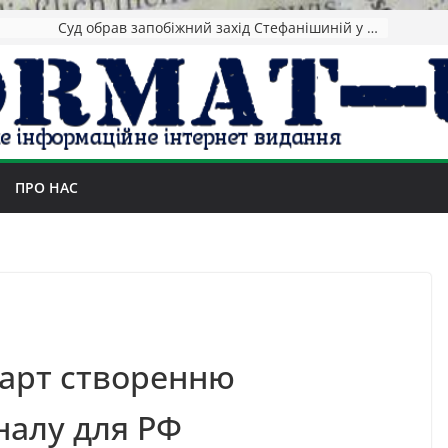
Зеленський повідомив про ураження нафтозаводів РФ за понад 1300 км від фронту
ПРО НАС
тарт створенню
налу для РФ