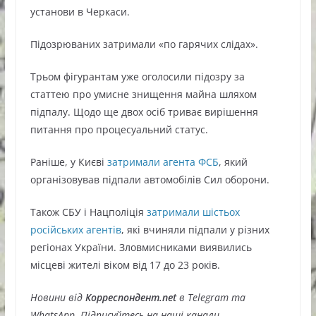
установи в
Черкаси
.
Підозрюваних затримали «по гарячих слідах».
Трьом фігурантам уже оголосили підозру за
статтею про умисне знищення майна шляхом
підпалу. Щодо ще двох осіб триває вирішення
питання про процесуальний статус.
Раніше, у Києві
затримали агента ФСБ
, який
організовував підпали автомобілів Сил оборони.
Також СБУ і Нацполіція
затримали шістьох
російських агентів
, які вчиняли підпали у різних
регіонах України. Зловмисниками виявились
місцеві жителі віком від 17 до 23 років.
Новини від
Корреспондент.net
в Telegram та
WhatsApp. Підписуйтесь на наші канали