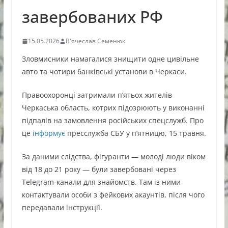
завербованих РФ
15.05.2026
В'ячеслав Семенюк
Зловмисники намагалися знищити одне цивільне
авто та чотири банківські установи в Черкаси.
Правоохоронці затримали п’ятьох жителів
Черкаська область
, котрих підозрюють у виконанні
підпалів на замовлення російських спецслужб. Про
це
інформує
пресслужба СБУ у п’ятницю, 15 травня.
За даними слідства, фігуранти — молоді люди віком
від 18 до 21 року — були завербовані через
Telegram-канали для знайомств. Там із ними
контактували особи з фейкових акаунтів, після чого
передавали інструкції.