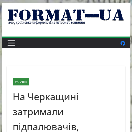
Skip
to
content
УКРАЇНА
На Черкащині
затримали
підпалювачів,