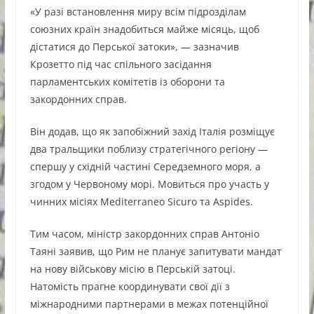
«У разі встановлення миру всім підрозділам
союзних країн знадобиться майже місяць, щоб
дістатися до Перської затоки», — зазначив
Крозетто під час спільного засідання
парламентських комітетів із оборони та
закордонних справ.
Він додав, що як запобіжний захід Італія розміщує
два тральщики поблизу стратегічного регіону —
спершу у східній частині Середземного моря, а
згодом у Червоному морі. Мовиться про участь у
чинних місіях Mediterraneo Sicuro та Aspides.
Тим часом, міністр закордонних справ Антоніо
Таяні заявив, що Рим не планує запитувати мандат
на нову військову місію в Перській затоці.
Натомість прагне координувати свої дії з
міжнародними партнерами в межах потенційної