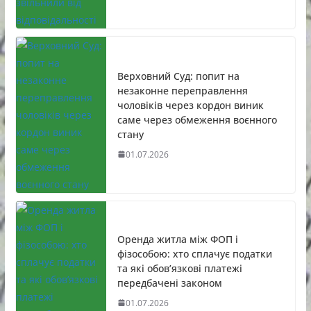
Верховний Суд: попит на
незаконне переправлення
чоловіків через кордон виник
саме через обмеження воєнного
стану
01.07.2026
Оренда житла між ФОП і
фізособою: хто сплачує податки
та які обов’язкові платежі
передбачені законом
01.07.2026