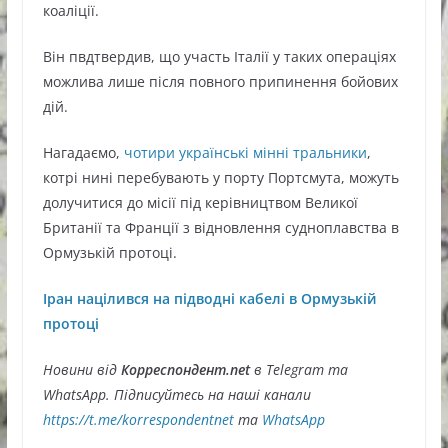
коаліції.
Він пвдтвердив, що участь Італії у таких операціях
можлива лише після повного припинення бойових
дій.
Нагадаємо,
чотири українські мінні тральники
,
котрі нині перебувають у порту Портсмута, можуть
долучитися до місії під керівництвом Великої
Британії та Франції з відновлення судноплавства в
Ормузькій протоці.
Іран націлився на підводні кабелі в Ормузькій
протоці
Новини від
Корреспондент.net
в Telegram та
WhatsApp. Підписуйтесь на наші канали
https://t.me/korrespondentnet
та
WhatsApp