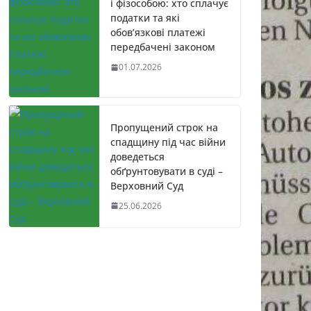
і фізособою: хто сплачує
податки та які
обов’язкові платежі
передбачені законом
01.07.2026
Пропущений строк на
спадщину під час війни
доведеться
обґрунтовувати в суді –
Верховний Суд
25.06.2026