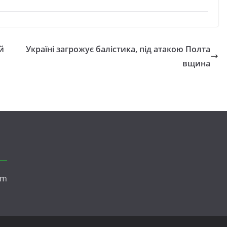
й
Україні загрожує балістика, під атакою Полта
вщина
om