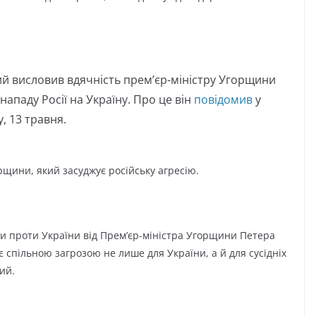
й висловив вдячність прем’єр-міністру Угорщини
ападу Росії на Україну. Про це він
повідомив
у
, 13 травня.
рщини, який засуджує російську агресію.
и проти України від Прем’єр-міністра Угорщини Петера
спільною загрозою не лише для України, а й для сусідніх
ий.