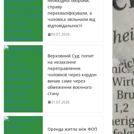
необхідної оборони:
справу
перекваліфікували, а
чоловіка звільнили від
відповідальності
06.07.2026
Верховний Суд: попит
на незаконне
переправлення
чоловіків через кордон
виник саме через
обмеження воєнного
стану
01.07.2026
Оренда житла між ФОП