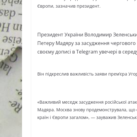
Європи, зазначив президент.
Президент України Володимир Зеленськи
Петеру Мадяру за засудження чергового н
своєму дописі в Telegram увечері в середу
Він підкреслив важливість заяви прем’єра Уго
«Важливий меседж засудження російської атак
Мадяра. Москва знову продемонструвала, що є 
країн і Європи загалом», — зауважив Зеленськ