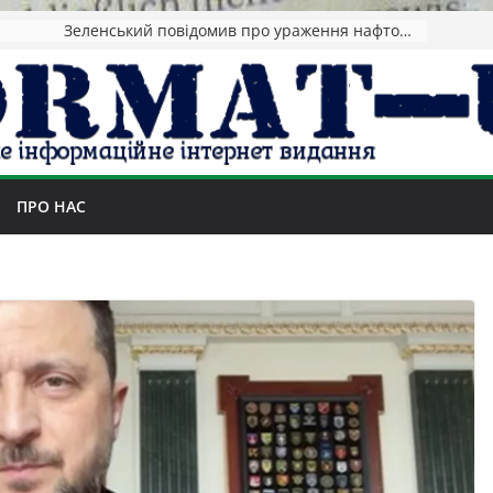
Зеленський повідомив про ураження нафтозаводів РФ за понад 1300 км від фронту
ПРО НАС