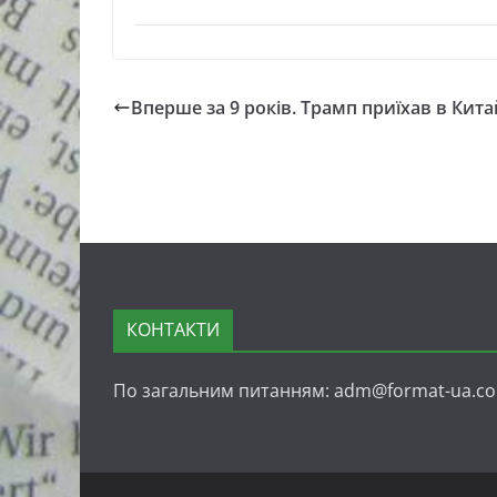
Вперше за 9 років. Трамп приїхав в Кита
КОНТАКТИ
По загальним питанням: adm@format-ua.c