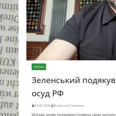
УКРАЇНА
Зеленський подякув
осуд РФ
14.05.2026
В'ячеслав Семенюк
Москва знову продемонструвала свою загрозу не