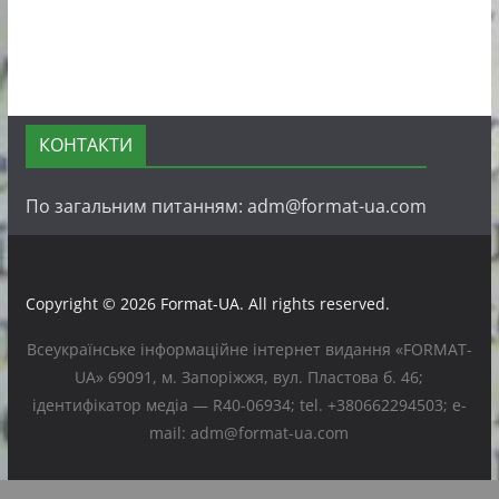
КОНТАКТИ
По загальним питанням: adm@format-ua.com
Copyright © 2026
Format-UA
. All rights reserved.
Всеукраїнське інформаційне інтернет видання «FORMAT-
UA» 69091, м. Запоріжжя, вул. Пластова б. 46;
ідентифікатор медіа — R40-06934; tel. +380662294503; e-
mail: adm@format-ua.com