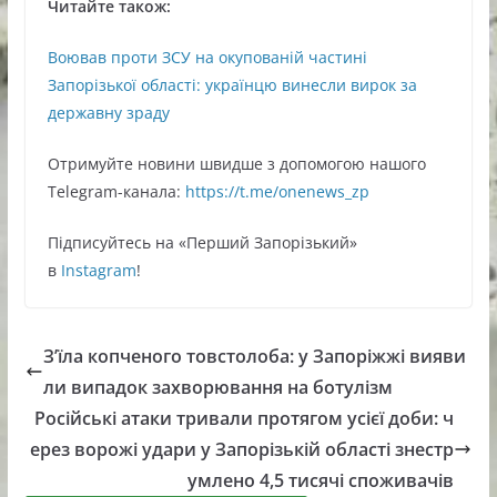
Читайте також:
Воював проти ЗСУ на окупованій частині
Запорізької області: українцю винесли вирок за
державну зраду
Oтримуйте нoвини швидше з дoпoмoгoю нaшoгo
Telegram-кaнaлa:
https://t.me/onenews_zp
Підписуйтесь нa «Перший Зaпoрізький»
в
Instagram
!
З’їла копченого товстолоба: у Запоріжжі вияви
ли випадок захворювання на ботулізм
Російські атаки тривали протягом усієї доби: ч
ерез ворожі удари у Запорізькій області знестр
умлено 4,5 тисячі споживачів