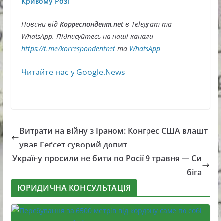
Кривому Розі
Новини від
Корреспондент.net
в Telegram та
WhatsApp. Підписуйтесь на наші канали
https://t.me/korrespondentnet
та
WhatsApp
Читайте нас у Google.News
Витрати на війну з Іраном: Конгрес США влашт
ував Геґсет суворий допит
Україну просили не бити по Росії 9 травня — Си
біга
ЮРИДИЧНА КОНСУЛЬТАЦІЯ