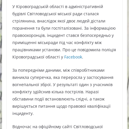
У Кіровоградській області в адміністративній
будівлі Світловодської міської ради сталася
стрілянина, внаслідок якої двоє людей дістали
поранення та були госпіталізовані. За інформацією
правоохоронців, інцидент стався безпосередньо у
приміщенні міськради під час конфлікту між
працівниками установи. Про це повідомила поліція
Кіровоградської області у
Facebook
.
За попередніми даними, між співробітниками
виникла суперечка, яка переросла у застосування
вогнепальної зброї. У результаті один з учасників
конфлікту здійснив кілька пострілів. Наразі
обставини події встановлюють слідчі, а також
вирішується питання щодо правової кваліфікації
інциденту.
Водночас на офіційному сайті Світловодської