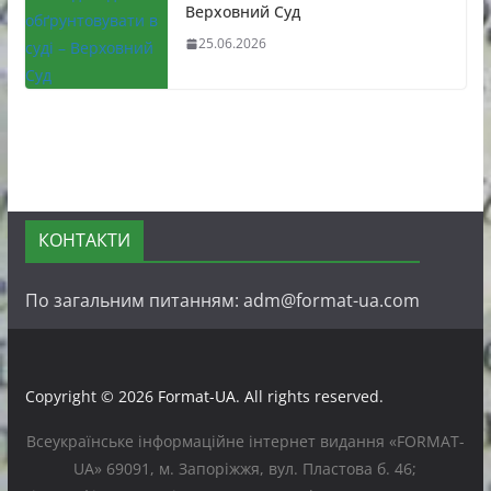
Верховний Суд
25.06.2026
КОНТАКТИ
По загальним питанням: adm@format-ua.com
Copyright © 2026
Format-UA
. All rights reserved.
Всеукраїнське інформаційне інтернет видання «FORMAT-
UA» 69091, м. Запоріжжя, вул. Пластова б. 46;