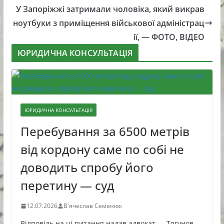
У Запоріжжі затримали чоловіка, який викрав
ноутбуки з приміщення військової адміністрац
ії, — ФОТО, ВІДЕО
ЮРИДИЧНА КОНСУЛЬТАЦІЯ
ЮРИДИЧНА КОНСУЛЬТАЦІЯ
Перебування за 6500 метрів
від кордону саме по собі не
доводить спробу його
перетину — суд
12.07.2026
В'ячеслав Семенюк
Відповідь на ці питання надав адвокат — Тягунов