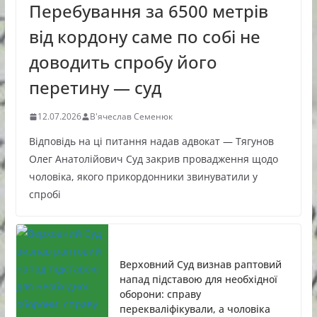
Перебування за 6500 метрів
від кордону саме по собі не
доводить спробу його
перетину — суд
12.07.2026
В'ячеслав Семенюк
Відповідь на ці питання надав адвокат — Тягунов
Олег Анатолійович Суд закрив провадження щодо
чоловіка, якого прикордонники звинуватили у
спробі
Верховний Суд визнав раптовий
напад підставою для необхідної
оборони: справу
перекваліфікували, а чоловіка