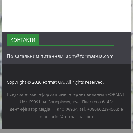
КОНТАКТИ
По загальним питанням: adm@format-ua.com
Copyright © 2026
Format-UA
. All rights reserved.
Всеукраїнське інформаційне інтернет видання «FORMAT-
UA» 69091, м. Запоріжжя, вул. Пластова б. 46;
ідентифікатор медіа — R40-06934; tel. +380662294503; e-
mail: adm@format-ua.com