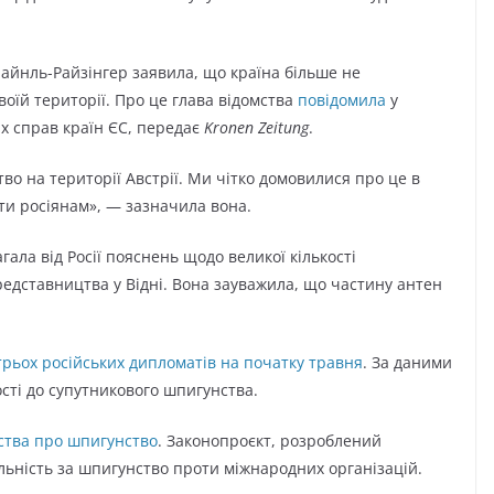
Майнль-Райзінгер заявила, що країна більше не
воїй території. Про це глава відомства
повідомила
у
их справ країн ЄС, передає
Kronen Zeitung
.
о на території Австрії. Ми чітко домовилися про це в
ти росіянам», — зазначила вона.
гала від Росії пояснень щодо великої кількості
редставництва у Відні. Вона зауважила, що частину антен
трьох російських дипломатів на початку травня
. За даними
ості до супутникового шпигунства.
ства про шпигунство
. Законопроєкт, розроблений
льність за шпигунство проти міжнародних організацій.