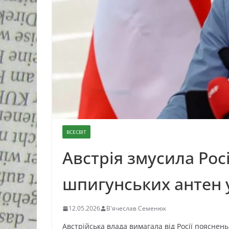
ВСЕСВІТ
Австрія змусила Рос
шпигунських антен у
12.05.2026
В'ячеслав Семенюк
Австрійська влада вимагала від Росії пояснень