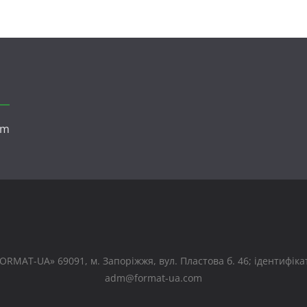
om
RMAT-UA» 69091, м. Запоріжжя, вул. Пластова б. 46; ідентифікато
adm@format-ua.com