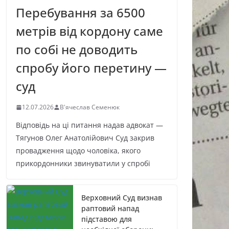
Перебування за 6500
метрів від кордону саме
по собі не доводить
спробу його перетину —
суд
12.07.2026
В'ячеслав Семенюк
Відповідь на ці питання надав адвокат —
Тягунов Олег Анатолійович Суд закрив
провадження щодо чоловіка, якого
прикордонники звинуватили у спробі
Верховний Суд визнав
раптовий напад
підставою для