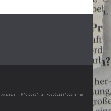
р медіа — R40-06934; tel. +380662294503; e-mail: