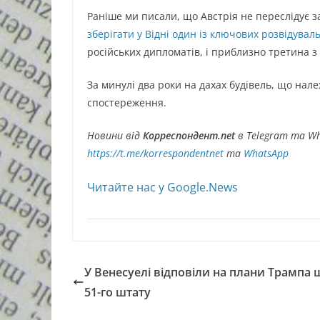
Раніше ми писали, що Австрія не переслідує 
зберігати у Відні один із ключових розвідувал
російських дипломатів, і приблизно третина з 
За минулі два роки на дахах будівель, що належ
спостереження.
Новини від
Корреспондент.net
в Telegram та Wh
https://t.me/korrespondentnet
та
WhatsApp
Читайте нас у Google.News
У Венесуелі відповіли на плани Трампа
51-го штату