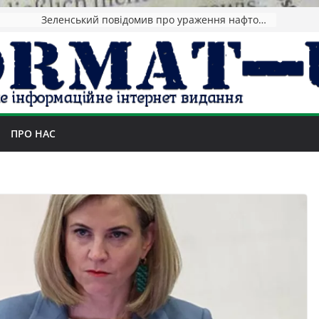
Зеленський повідомив про ураження нафтозаводів РФ за понад 1300 км від фронту
ПРО НАС