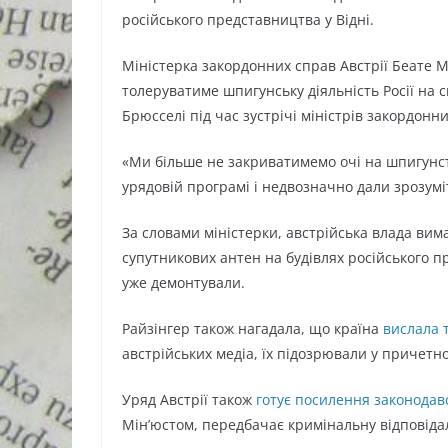
російського представництва у Відні.
Міністерка закордонних справ Австрії Беате 
толеруватиме шпигунську діяльність Росії на с
Брюсселі під час зустрічі міністрів закордонн
«Ми більше не закриватимемо очі на шпигунств
урядовій програмі і недвозначно дали зрозумі
За словами міністерки, австрійська влада вима
супутникових антен на будівлях російського п
уже демонтували.
Райзінгер також нагадала, що країна
вислала 
австрійських медіа, їх підозрювали у причетн
Уряд Австрії також
готує посилення законодав
Мін’юстом, передбачає кримінальну відповіда