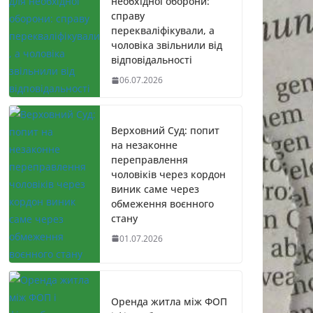
необхідної оборони:
справу
перекваліфікували, а
чоловіка звільнили від
відповідальності
06.07.2026
Верховний Суд: попит
на незаконне
переправлення
чоловіків через кордон
виник саме через
обмеження воєнного
стану
01.07.2026
Оренда житла між ФОП