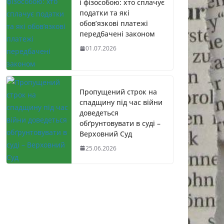
і фізособою: хто сплачує
податки та які
обов’язкові платежі
передбачені законом
01.07.2026
Пропущений строк на
спадщину під час війни
доведеться
обґрунтовувати в суді –
Верховний Суд
25.06.2026