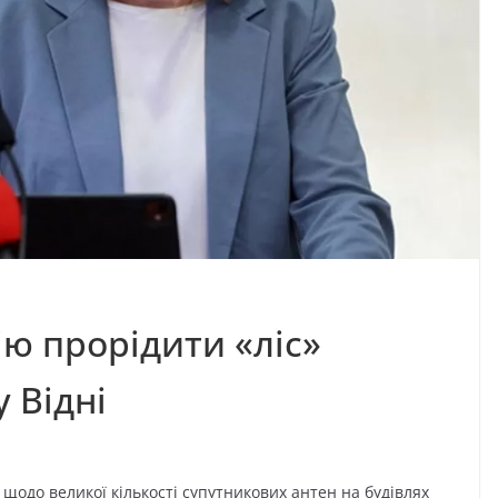
ію прорідити «ліс»
 Відні
 щодо великої кількості супутникових антен на будівлях