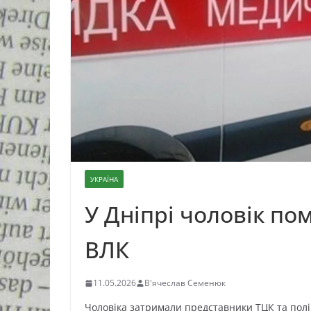
УКРАЇНА
У Дніпрі чоловік по
ВЛК
11.05.2026
В'ячеслав Семенюк
Чоловіка затримали представники ТЦК та поліц