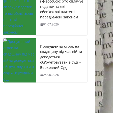
і фізособою: хто сплачує
податки та які
обов’язкові платежі
передбачені законом
01.07.2026
Пропущений строк на
спадщину під час війни
доведеться
обґрунтовувати в суді –
Верховний Суд
25.06.2026