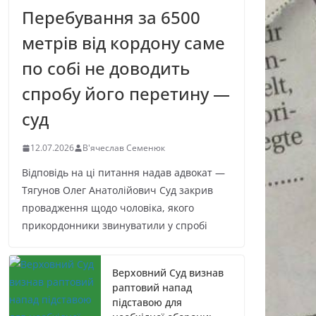
Перебування за 6500
метрів від кордону саме
по собі не доводить
спробу його перетину —
суд
12.07.2026
В'ячеслав Семенюк
Відповідь на ці питання надав адвокат —
Тягунов Олег Анатолійович Суд закрив
провадження щодо чоловіка, якого
прикордонники звинуватили у спробі
Верховний Суд визнав
раптовий напад
підставою для