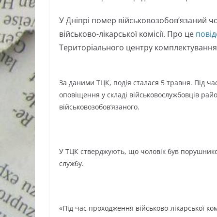
У Дніпрі помер військовозобов’язаний чо
військово-лікарської комісії. Про це
пові
Територіального центру комплектування т
За даними ТЦК, подія сталася 5 травня. Під ча
оповіщення у складі військовослужбовців рай
військовозобов’язаного.
У ТЦК стверджують, що чоловік був порушником
службу.
«Під час проходження військово-лікарської ком