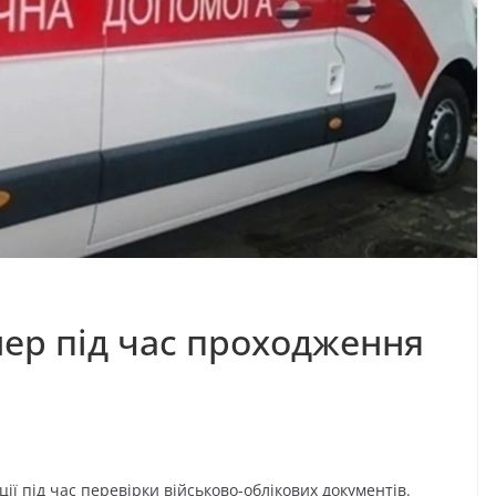
мер під час проходження
ії під час перевірки військово-облікових документів.