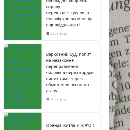
необхідної оборони:
справу
перекваліфікували, а
чоловіка звільнили від
відповідальності
06.07.2026
Верховний Суд: попит
на незаконне
переправлення
чоловіків через кордон
виник саме через
обмеження воєнного
стану
01.07.2026
Оренда житла між ФОП