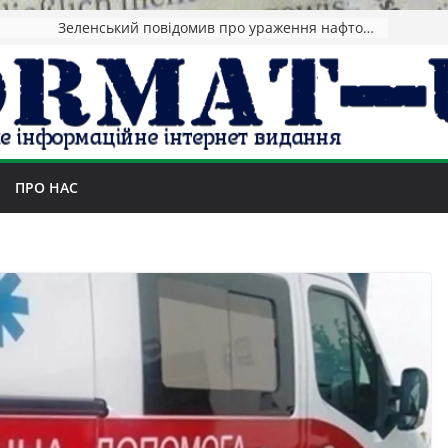
Зеленський повідомив про ураження нафтозаводів РФ за понад 1300 км від фронту
ПРО НАС