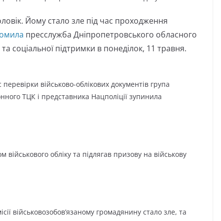
ловік. Йому стало зле під час проходження
домила
пресслужба Дніпропетровського обласного
а соціальної підтримки в понеділок, 11 травня.
с перевірки військово-облікових документів група
онного ТЦК і представника Нацполіції зупинила
 військового обліку та підлягав призову на військову
ісії військовозобов’язаному громадянину стало зле, та