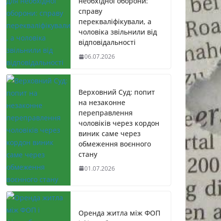
необхідної оборони:
справу
перекваліфікували, а
чоловіка звільнили від
відповідальності
06.07.2026
Верховний Суд: попит
на незаконне
переправлення
чоловіків через кордон
виник саме через
обмеження воєнного
стану
01.07.2026
Оренда житла між ФОП