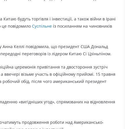
Китаю будуть торгівля і інвестиції, а також війни в Ірані
о це повідомило
Суспільне
із посиланням на чиновників
му Анна Келлі повідомила, що президент США Дональд
передодні переговорів із лідером Китаю Сі Цзіньпіном.
офіційна церемонія привітання та двостороння зустріч
, а ввечері візьме участь в офіційному прийомі. 15 травня
а робочий обід, після чого американський президент
кладенню «вигідніших угод», спрямованих на відновлення
ключатимуть продовження роботи над Американсько-