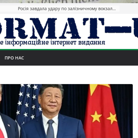
Росія завдала удару по залізничному вокзалу в Лозовій: є загиблі та важкопоранені
ПРО НАС