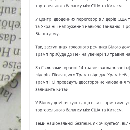
торговельного балансу між США та Китаєм.
У центрі дводенних переговорів лідерів США та 
та Україні і напруження навколо Тайваню. Пр
Білого дому.
Так, заступниця головного речника Білого до
Трамп прибуде до Пекіна увечері 13 травня на
За її словами, вранці 14 травня заплановані 
лідерів. Після цього Трамп відвідає Храм Неба
Трамп і Сі проведуть двостороннє чаювання т
залишить Китай.
У Білому домі очікують, що візит сприятиме у
торговельного балансу між США та Китаєм.
Теми національної безпеки, як очікується, в