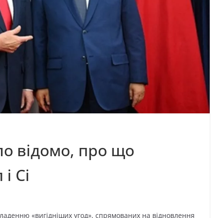
ало відомо, про що
і Сі
кладенню «вигідніших угод», спрямованих на відновлення