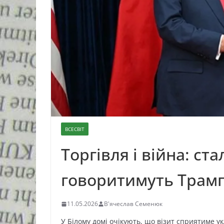
ВСЕСВІТ
Торгівля і війна: ст
говоритимуть Трамп 
11.05.2026
В'ячеслав Семенюк
У Білому домі очікують, що візит сприятиме у