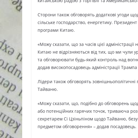
китайською радою з торгівлі та Американсько
Сторони також обговорять додаткові угоди що
сільське господарство, енергетику. Президен
програми Китаю.
«Можу сказати, що за часів цієї адміністрації
Китаю не відрізняються від тих, що ми чули у
та обговорювати будь-який контроль над вог
додав високопосадовець адміністрації Трампа 
Лідери також обговорять зовнішньополітичні 
Тайваню.
«Можу сказати, що, подібно до обговорень щод
або потенційних гарячих точок, триваюча ро
секретарем Сі Цзіньпіном щодо Тайваню, безум
предметом обговорення» – додав посадовець.