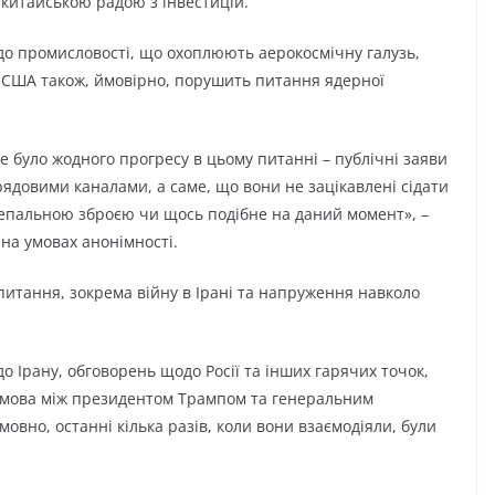
-китайською радою з інвестицій.
до промисловості, що охоплюють аерокосмічну галузь,
т США також, ймовірно, порушить питання ядерної
 не було жодного прогресу в цьому питанні – публічні заяви
рядовими каналами, а саме, що вони не зацікавлені сідати
непальною зброєю чи щось подібне на даний момент», –
на умовах анонімності.
питання, зокрема війну в Ірані та напруження навколо
о Ірану, обговорень щодо Росії та інших гарячих точок,
змова між президентом Трампом та генеральним
овно, останні кілька разів, коли вони взаємодіяли, були