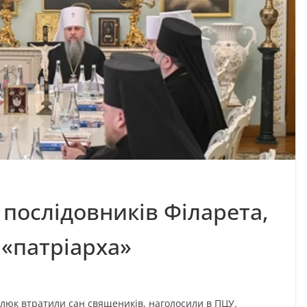
послідовників Філарета,
 «патріарха»
люк втратили сан священиків, наголосили в ПЦУ.