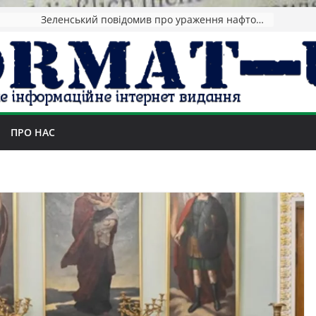
Зеленський повідомив про ураження нафтозаводів РФ за понад 1300 км від фронту
ПРО НАС