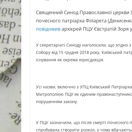
Священний Синод Православної церкви У
почесного патріарха Філарета (Денисенка
повідомив
архієрей ПЦУ Євстратій Зоря у
У секретаріаті Синоду наголосили, що згідно 
Собору від 15 грудня 2018 року, Київський па
існування як окрема юрисдикція.
Усі назви, включно з УПЦ Київський Патріархат
Митрополією ПЦУ як єдиним правонаступнико
порушенням закону.
У ПЦУ зазначили, що після смерті почесного 
спробувала створити розкол, у чому вбачаються