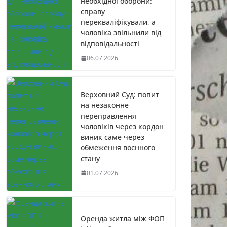
необхідної оборони:
справу
перекваліфікували, а
чоловіка звільнили від
відповідальності
06.07.2026
Верховний Суд: попит
на незаконне
переправлення
чоловіків через кордон
виник саме через
обмеження воєнного
стану
01.07.2026
Оренда житла між ФОП