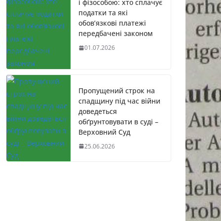
і фізособою: хто сплачує
податки та які
обов’язкові платежі
передбачені законом
01.07.2026
Пропущений строк на
спадщину під час війни
доведеться
обґрунтовувати в суді –
Верховний Суд
25.06.2026