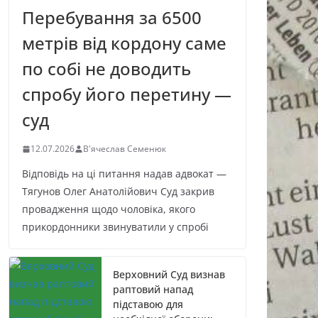
Перебування за 6500
метрів від кордону саме
по собі не доводить
спробу його перетину —
суд
12.07.2026
В'ячеслав Семенюк
Відповідь на ці питання надав адвокат —
Тягунов Олег Анатолійович Суд закрив
провадження щодо чоловіка, якого
прикордонники звинуватили у спробі
Верховний Суд визнав
раптовий напад
підставою для