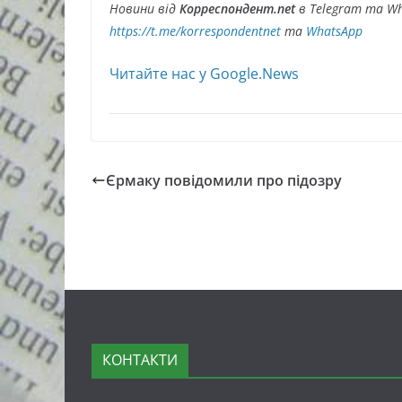
Новини від
Корреспондент.net
в Telegram та Wh
https://t.me/korrespondentnet
та
WhatsApp
Читайте нас у Google.News
Єрмаку повідомили про підозру
КОНТАКТИ