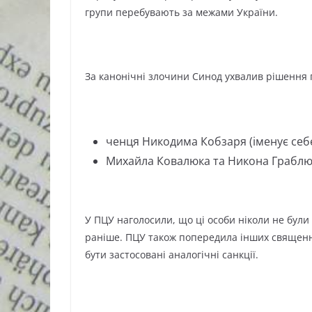
групи перебувають за межами України.
За канонічні злочини Синод ухвалив рішення п
ченця Никодима Кобзаря (іменує себе
Михайла Ковалюка та Никона Граблю
У ПЦУ наголосили, що ці особи ніколи не були
раніше. ПЦУ також попередила інших священно
бути застосовані аналогічні санкції.