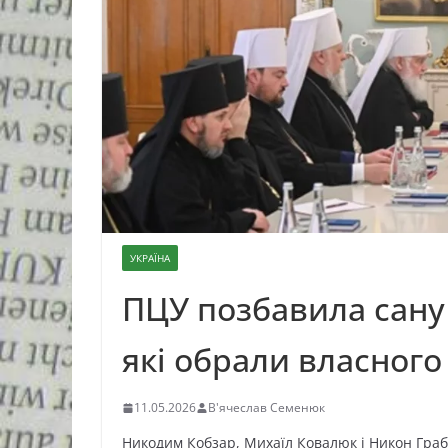
УКРАЇНА
ПЦУ позбавила сану 
які обрали власного
11.05.2026
В'ячеслав Семенюк
Никодим Кобзар, Михаїл Ковалюк і Никон Граб