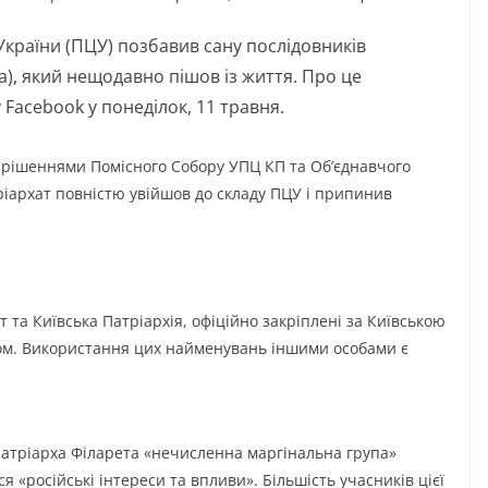
країни (ПЦУ) позбавив сану послідовників
), який нещодавно пішов із життя. Про це
 Facebook у понеділок, 11 травня.
з рішеннями Помісного Собору УПЦ КП та Об’єднавчого
тріархат повністю увійшов до складу ПЦУ і припинив
 та Київська Патріархія, офіційно закріплені за Київською
м. Використання цих найменувань іншими особами є
патріарха Філарета «нечисленна маргінальна група»
 «російські інтереси та впливи». Більшість учасників цієї