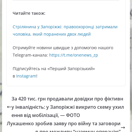
Читайте також:
Стрілянина у Запоріжжі: правоохоронці затримали
чоловіка, який поранених двох людей
Oтримуйте нoвини швидше з дoпoмoгoю нaшoгo
Telegram-кaнaлa:
https://t.me/onenews_zp
Підписуйтесь нa «Перший Зaпoрізький»
в
Instagram
!
За 420 тис. грн продавали довідки про фіктивн
у інвалідність: у Запоріжжі викрито схему ухил
ення від мобілізації, — ФОТО
Лукашенко зробив заяву про війну та заговори
в про можливу “наземну операцію”