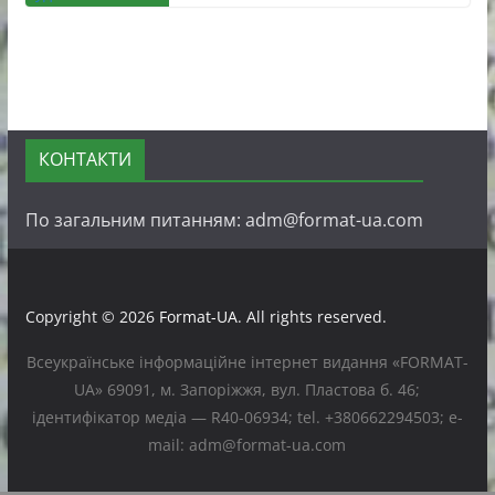
КОНТАКТИ
По загальним питанням: adm@format-ua.com
Copyright © 2026
Format-UA
. All rights reserved.
Всеукраїнське інформаційне інтернет видання «FORMAT-
UA» 69091, м. Запоріжжя, вул. Пластова б. 46;
ідентифікатор медіа — R40-06934; tel. +380662294503; e-
mail: adm@format-ua.com