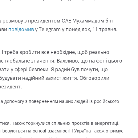
в розмову з президентом ОАЕ Мухаммадом бін
жави
повідомив
у Telegram у понеділок, 11 травня.
. І треба зробити все необхідне, щоб реально
має глобальне значення. Важливо, що на фоні цього
ти у сфері безпеки. Я радий був почути, що
 будувати надійний захист життя. Обговорили
резидент.
а допомогу з поверненням наших людей із російського
ися. Також торкнулися спільних проєктів в енергетиці.
ізовуються на основі взаємності і Україна також отримує