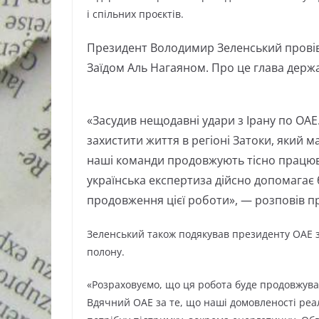
і спільних проєктів.
Президент Володимир Зеленський прові
Заїдом Аль Нагаяном. Про це глава дер
«Засудив нещодавні удари з Ірану по ОАЕ
захистити життя в регіоні Затоки, який 
наші команди продовжують тісно працюва
українська експертиза дійсно допомагає
продовження цієї роботи», — розповів п
Зеленський також подякував президенту ОАЕ з
полону.
«Розраховуємо, що ця робота буде продовжуват
Вдячний ОАЕ за те, що наші домовленості реал