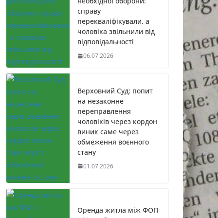
необхідної оборони:
справу
перекваліфікували, а
чоловіка звільнили від
відповідальності
06.07.2026
Верховний Суд: попит
на незаконне
переправлення
чоловіків через кордон
виник саме через
обмеження воєнного
стану
01.07.2026
Оренда житла між ФОП