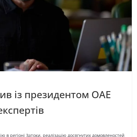
ив із президентом ОАЕ
експертів
ю в регіоні Затоки, реалізацію досягнутих домовленостей