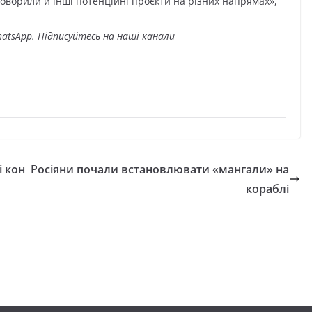
оворили й інші потенційні проєкти на різних напрямах»,
atsApp. Підписуйтесь на наші канали
і кон
Росіяни почали встановлювати «мангали» на
кораблі