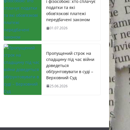
і фізособою: хто сплачує
податки та які
обов’язкові платежі
передбачені законом
01.07.2026
Пропущений строк на
спадщину під час війни
доведеться
обґрунтовувати в суді –
Верховний Суд
25.06.2026