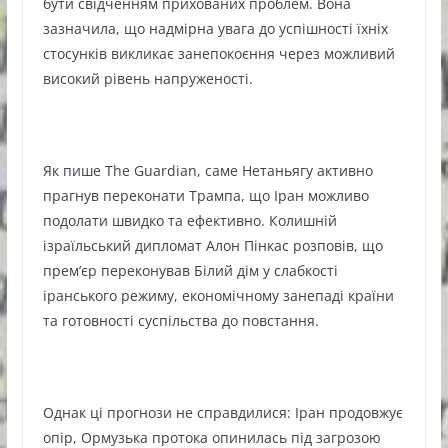
бути свідченням прихованих проблем. Вона
зазначила, що надмірна увага до успішності їхніх
стосунків викликає занепокоєння через можливий
високий рівень напруженості.
Як пише The Guardian, саме Нетаньягу активно
прагнув переконати Трампа, що Іран можливо
подолати швидко та ефективно. Колишній
ізраїльський дипломат Алон Пінкас розповів, що
прем’єр переконував Білий дім у слабкості
іранського режиму, економічному занепаді країни
та готовності суспільства до повстання.
Однак ці прогнози не справдилися: Іран продовжує
опір, Ормузька протока опинилась під загрозою