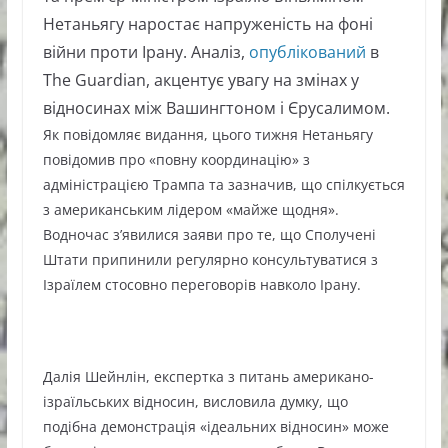
Нетаньягу наростає напруженість на фоні
війни проти Ірану. Аналіз,
опублікований
в
The Guardian, акцентує увагу на змінах у
відносинах між Вашингтоном і Єрусалимом.
Як повідомляє видання, цього тижня Нетаньягу
повідомив про «повну координацію» з
адміністрацією Трампа та зазначив, що спілкується
з американським лідером «майже щодня».
Водночас з’явилися заяви про те, що Сполучені
Штати припинили регулярно консультуватися з
Ізраїлем стосовно переговорів навколо Ірану.
Далія Шейнлін, експертка з питань американо-
ізраїльських відносин, висловила думку, що
подібна демонстрація «ідеальних відносин» може