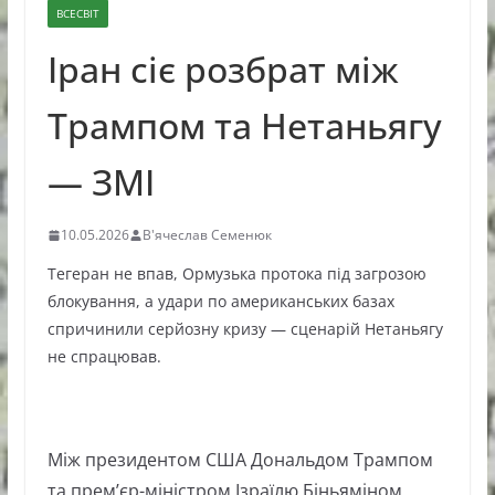
ВСЕСВІТ
Іран сіє розбрат між
Трампом та Нетаньягу
— ЗМІ
10.05.2026
В'ячеслав Семенюк
Тегеран не впав, Ормузька протока під загрозою
блокування, а удари по американських базах
спричинили серйозну кризу — сценарій Нетаньягу
не спрацював.
Між президентом США Дональдом Трампом
та прем’єр-міністром Ізраїлю Біньяміном