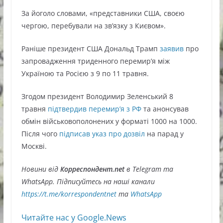
За йоголо словами, «представники США, своєю
чергою, перебували на зв’язку з Києвом».
Раніше президент США Дональд Трамп
заявив
про
запровадження триденного перемир’я між
Україною та Росією з 9 по 11 травня.
Згодом президент Володимир Зеленський 8
травня
підтвердив перемир’я з РФ
та анонсував
обмін військовополонених у форматі 1000 на 1000.
Після чого
підписав указ про дозвіл
на парад у
Москві.
Новини від
Корреспондент.net
в Telegram та
WhatsApp. Підписуйтесь на наші канали
https://t.me/korrespondentnet
та
WhatsApp
Читайте нас у Google.News